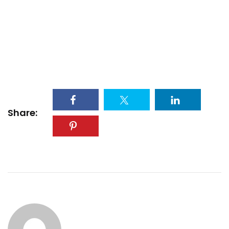
Edna-Chelsea-Babongui-MyAfricaInfos
Share: