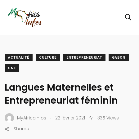
ACTUALITÉ
CULTURE
ENTREPRENEURIAT
GABON
UNE
Langues Maternelles et
Entrepreneuriat féminin
.
MyAfricaInfos
22 février 2021
335 Views
Shares