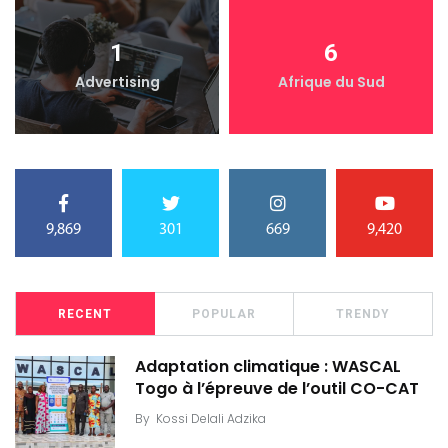
1
6
Advertising
Afrique du Sud
9,869
301
669
9,420
RECENT
POPULAR
TRENDY
Adaptation climatique : WASCAL
Togo à l’épreuve de l’outil CO-CAT
By
Kossi Delali Adzika