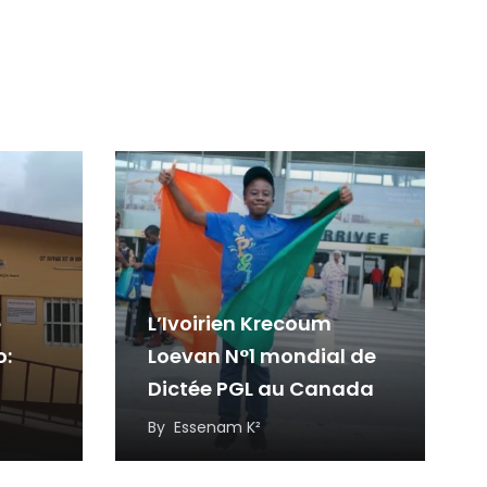
e
L’Ivoirien Krecoum
o:
Loevan N°1 mondial de
Dictée PGL au Canada
ses
By
Essenam K²