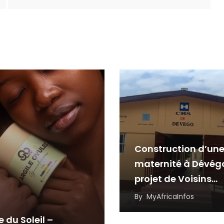
Construction d’un
maternité à Dévég
projet de Voisins
Solidaires Togo et 
By
MyAfricaInfos
partenaires
e du Soleil –