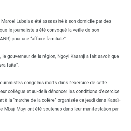
, Marcel Lubala a été assassiné à son domicile par des
e le journaliste a été convoqué la veille de son
NR) pour une “affaire familiale”.
, le gouverneur de la région, Ngoyi Kasanji a fait savoir que
1
2
ra faite”.
g
Yomadic
Zambie
ournalistes congolais morts dans l’exercice de cette
leur collègue et au-delà dénoncer les conditions d’exercice
art à la “marche de la colère” organisée ce jeudi dans Kasaï-
de Mbuji Mayi ont été soutenus dans leur manifestation par
7
.
reak
Zimbabwe