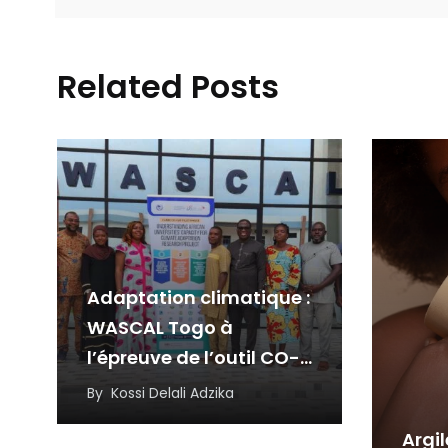
Related Posts
Adaptation climatique :
WASCAL Togo à
l’épreuve de l’outil CO-
CAT
By
Kossi Delali Adzika
Argil