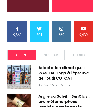
9,869
301
669
9,430
RECENT
POPULAR
TRENDY
Adaptation climatique :
WASCAL Togo à l’épreuve
de l’outil CO-CAT
By
Kossi Delali Adzika
Argile du Soleil – SunClay :
une métamorphose
inspirée, portée par la