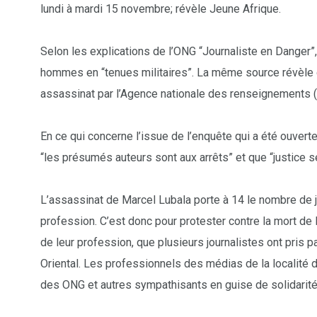
lundi à mardi 15 novembre; révèle Jeune Afrique.
Selon les explications de l’ONG “Journaliste en Danger”
hommes en “tenues militaires”. La même source révèle qu
assassinat par l’Agence nationale des renseignements (A
En ce qui concerne l’issue de l’enquête qui a été ouverte
103
1824
1
“les présumés auteurs sont aux arrêts” et que “justice se
cs & astuces
Une
Weddin
L’assassinat de Marcel Lubala porte à 14 le nombre de j
profession. C’est donc pour protester contre la mort de 
de leur profession, que plusieurs journalistes ont pris p
Oriental. Les professionnels des médias de la localité 
2
1
1
des ONG et autres sympathisants en guise de solidarité
ategorized
wedding
Weekend B