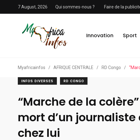
7 August, 2026
Qui sommes-nous ?
Faire de la public
Innovation
Sport
Myafricainfos
/
AFRIQUE CENTRALE
/
RD Congo
/
“Marc
INFOS DIVERSES
RD CONGO
“Marche de la colère”
mort d’un journaliste
chez lui