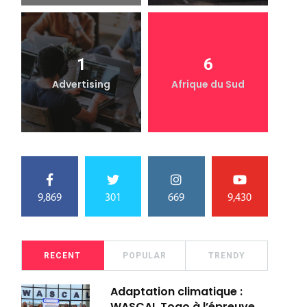
1
6
Advertising
Afrique du Sud
9,869
301
669
9,430
RECENT
POPULAR
TRENDY
Adaptation climatique :
WASCAL Togo à l’épreuve