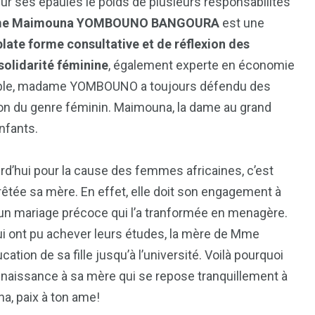
 sur ses épaules le poids de plusieurs responsabilités
e Maimouna YOMBOUNO BANGOURA
est une
plate forme consultative et de réflexion des
solidarité féminine
, également experte en économie
ptable, madame YOMBOUNO a toujours défendu des
tion du genre féminin. Maimouna, la dame au grand
nfants.
urd’hui pour la cause des femmes africaines, c’est
arrêtée sa mère. En effet, elle doit son engagement à
ur un mariage précoce qui l’a tranformée en menagère.
qui ont pu achever leurs études, la mère de Mme
1
2
ion de sa fille jusqu’à l’université. Voilà pourquoi
g
Yomadic
Zambie
nnaissance à sa mère qui se repose tranquillement à
a, paix à ton ame!