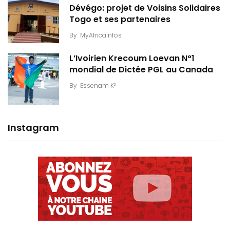
Dévégo: projet de Voisins Solidaires
Togo et ses partenaires
By
MyAfricaInfos
L’Ivoirien Krecoum Loevan N°1
mondial de Dictée PGL au Canada
By
Essenam K²
Instagram