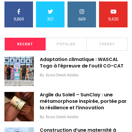
9,869
301
669
9,430
RECENT
POPULAR
TRENDY
Adaptation climatique : WASCAL
Togo à l’épreuve de l’outil CO-CAT
By
Kossi Delali Adzika
Argile du Soleil – SunClay : une
métamorphose inspirée, portée par
la résilience et l’innovation
By
Kossi Delali Adzika
Construction d’une maternité à