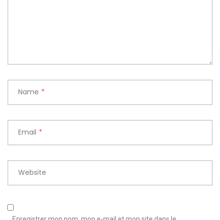
Name
*
Email
*
Website
Enregistrer mon nom, mon e-mail et mon site dans le