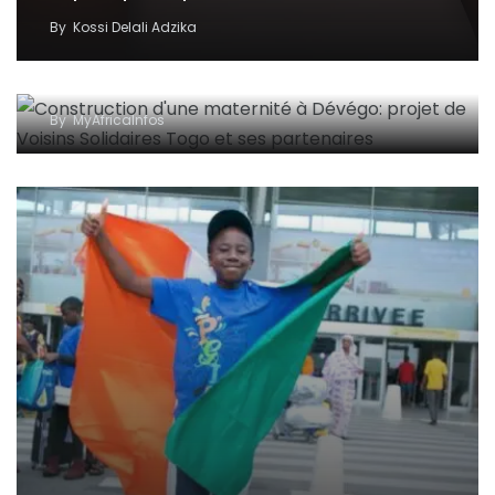
By
Kossi Delali Adzika
Construction d’une maternité à Dévégo: projet
de Voisins Solidaires Togo et ses partenaires
By
MyAfricaInfos