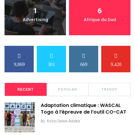
1
6
Advertising
Afrique du Sud
9,869
301
669
9,420
RECENT
POPULAR
TRENDY
Adaptation climatique : WASCAL
Togo à l’épreuve de l’outil CO-CAT
By
Kossi Delali Adzika