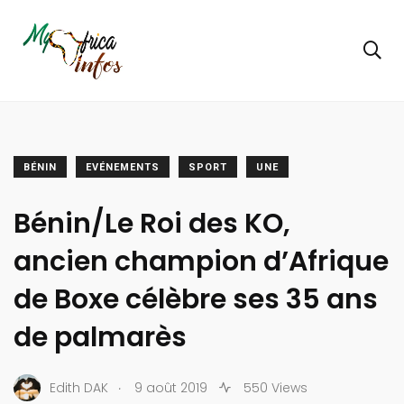
BÉNIN
EVÉNEMENTS
SPORT
UNE
Bénin/Le Roi des KO,
ancien champion d’Afrique
de Boxe célèbre ses 35 ans
de palmarès
.
Edith DAK
9 août 2019
550 Views