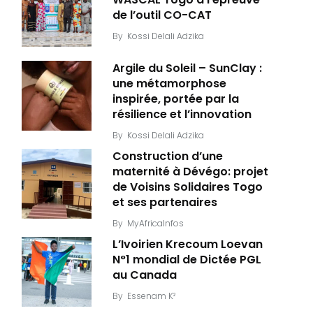
de l’outil CO-CAT
By
Kossi Delali Adzika
Argile du Soleil – SunClay :
une métamorphose
inspirée, portée par la
résilience et l’innovation
By
Kossi Delali Adzika
Construction d’une
maternité à Dévégo: projet
de Voisins Solidaires Togo
et ses partenaires
By
MyAfricaInfos
L’Ivoirien Krecoum Loevan
N°1 mondial de Dictée PGL
au Canada
By
Essenam K²