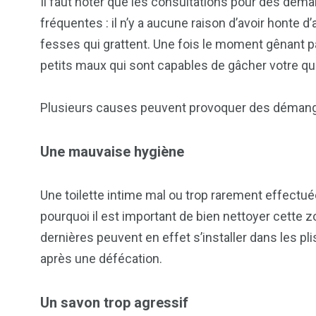
Il faut noter que les consultations pour des dém
fréquentes : il n’y a aucune raison d’avoir honte
fesses qui grattent. Une fois le moment gênant p
petits maux qui sont capables de gâcher votre qu
Plusieurs causes peuvent provoquer des démange
Une mauvaise hygiène
Une toilette intime mal ou trop rarement effectué
pourquoi il est important de bien nettoyer cette z
dernières peuvent en effet s’installer dans les pli
103
1824
1
après une défécation.
cs & astuces
Une
Weddin
Un savon trop agressif