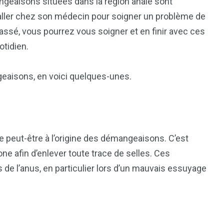
angeaisons situées dans la région anale sont
 d’aller chez son médecin pour soigner un problème de
assé, vous pourrez vous soigner et en finir avec ces
otidien.
aisons, en voici quelques-unes.
e peut-être à l’origine des démangeaisons. C’est
one afin d’enlever toute trace de selles. Ces
s de l’anus, en particulier lors d’un mauvais essuyage
1
2
g
Yomadic
Zambie