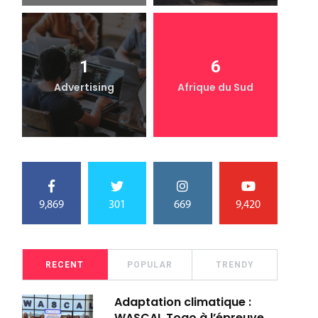
1
6
Advertising
Afrique du Sud
9,869
301
669
9,420
RECENT
POPULAR
TRENDY
Adaptation climatique :
WASCAL Togo à l’épreuve