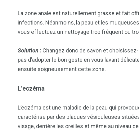
La zone anale est naturellement grasse et fait offi
infections. Néanmoins, la peau et les muqueuses an
2
1
1
vous effectuez un nettoyage trop fréquent ou tro
ategorized
wedding
Weekend B
Solution :
Changez donc de savon et choisissez-en
pas d’adopter le bon geste en vous lavant délicate
ensuite soigneusement cette zone.
L’eczéma
L’eczéma est une maladie de la peau qui provoqu
caractérise par des plaques vésiculeuses situées s
visage, derrière les oreilles et même au niveau de 