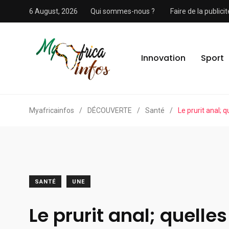
6 August, 2026
Qui sommes-nous ?
Faire de la public
Innovation
Sport
Myafricainfos
/
DÉCOUVERTE
/
Santé
/
Le prurit anal; 
SANTÉ
UNE
Le prurit anal; quelles