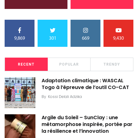
9,869
301
669
9,430
RECENT
POPULAR
TRENDY
Adaptation climatique : WASCAL
Togo à l’épreuve de l’outil CO-CAT
By
Kossi Delali Adzika
Argile du Soleil – SunClay : une
métamorphose inspirée, portée par
la résilience et l’innovation