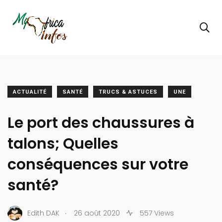
ACTUALITÉ
SANTÉ
TRUCS & ASTUCES
UNE
Le port des chaussures à
talons; Quelles
conséquences sur votre
santé?
.
Edith DAK
26 août 2020
557 Views