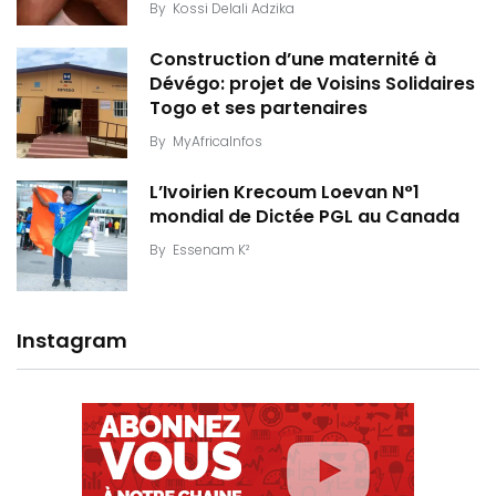
By
Kossi Delali Adzika
Construction d’une maternité à
Dévégo: projet de Voisins Solidaires
Togo et ses partenaires
By
MyAfricaInfos
L’Ivoirien Krecoum Loevan N°1
mondial de Dictée PGL au Canada
By
Essenam K²
Instagram