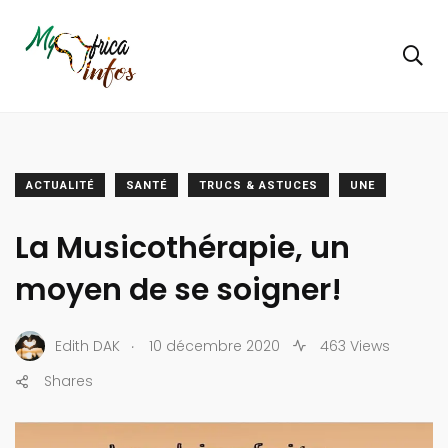
ACTUALITÉ
SANTÉ
TRUCS & ASTUCES
UNE
La Musicothérapie, un
moyen de se soigner!
.
Edith DAK
10 décembre 2020
463 Views
Shares