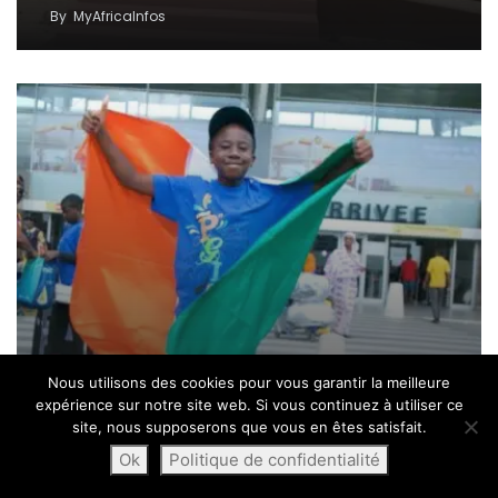
By
MyAfricaInfos
Nous utilisons des cookies pour vous garantir la meilleure
expérience sur notre site web. Si vous continuez à utiliser ce
site, nous supposerons que vous en êtes satisfait.
L’Ivoirien Krecoum Loevan N°1 mondial de Dictée
Ok
Politique de confidentialité
PGL au Canada