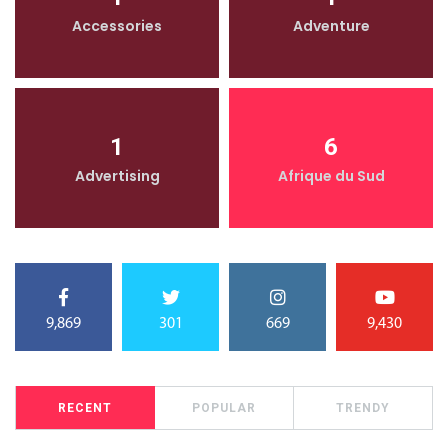
Accessories
Adventure
1
6
Advertising
Afrique du Sud
9,869
301
669
9,430
RECENT
POPULAR
TRENDY