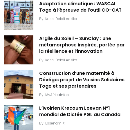
Adaptation climatique : WASCAL
Togo à l’épreuve de l’outil CO-CAT
By
Kossi Delali Adzika
Argile du Soleil – SunClay : une
métamorphose inspirée, portée par
la résilience et l’innovation
By
Kossi Delali Adzika
Construction d’une maternité à
Dévégo: projet de Voisins Solidaires
Togo et ses partenaires
By
MyAfricaInfos
L’Ivoirien Krecoum Loevan N°1
mondial de Dictée PGL au Canada
By
Essenam K²