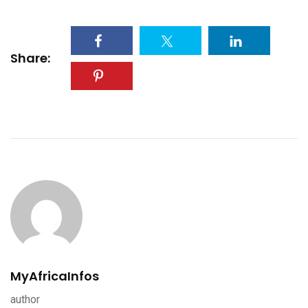
Share:
MyAfricaInfos
author