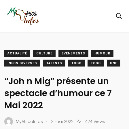
ACTUALITÉ
CULTURE
EVÉNEMENTS
HUMOUR
INFOS DIVERSES
TALENTS
TOGO
TOGO
UNE
“Joh n Mig” présente un
spectacle d’humour ce 7
Mai 2022
.
MyAfricaInfos
3 mai 2022
424 Views