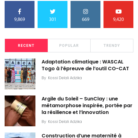
9,869
301
669
9,420
RECENT
POPULAR
TRENDY
Adaptation climatique : WASCAL
Togo à l’épreuve de l’outil CO-CAT
By
Kossi Delali Adzika
Argile du Soleil – SunClay : une
métamorphose inspirée, portée par
la résilience et l’innovation
By
Kossi Delali Adzika
Construction d’une maternité à