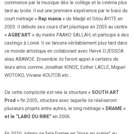
commence par la musique dès le collège et le cinéma plus
tard au lycée. Il eut une première expérience par le biais du
court métrage
« Rap mania »
de Madjé et Sitou AYITE en
2003. Il débute ses cours d’art plastique en 2005 au centre
« AGBE’ART »
du maitre PAAKO SALLAH, et participe à des
castings à Lomé. Il se lancera véritablement plus tard dans
ce monde artistique en collaborant avec Hervé DJESSOA
alias ABAWOE. Ensemble ils feront appel à certains de
leurs amis comme Jonathan KINDE, Esther LACLE, Miguel
WOTOKO, Viviane KOUTOB etc…
De cette complicité est née la structure
« SOUTH ART
Prod »
fin 2005, structure avec laquelle ils réaliseront
plusieurs projets entre autres, le long métrage
« DRAME »
et le “LABO DU RIRE”
en 2006.
En 2010 Johnny se fera former en “mise en scène” au