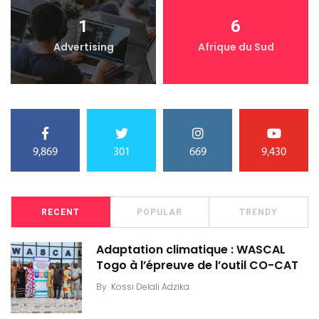
1
6
Advertising
Afrique du Sud
9,869
301
669
9,430
RECENT
POPULAR
TRENDY
Adaptation climatique : WASCAL
Togo à l’épreuve de l’outil CO-CAT
By
Kossi Delali Adzika