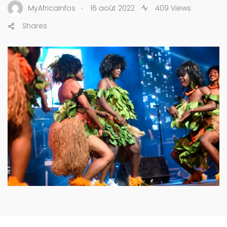
.
MyAfricaInfos
16 août 2022
409 Views
Shares