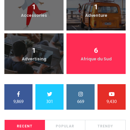
1
1
Accessories
Adventure
1
6
Advertising
Afrique du Sud
9,869
301
669
9,430
RECENT
POPULAR
TRENDY