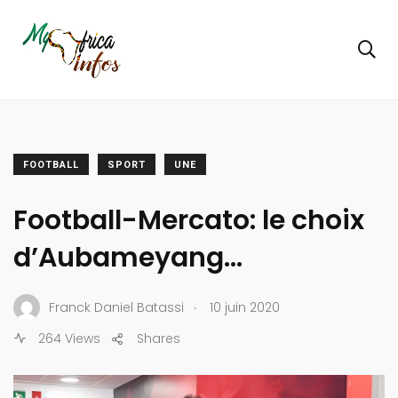
FOOTBALL
SPORT
UNE
Football-Mercato: le choix
d’Aubameyang…
.
Franck Daniel Batassi
10 juin 2020
264 Views
Shares