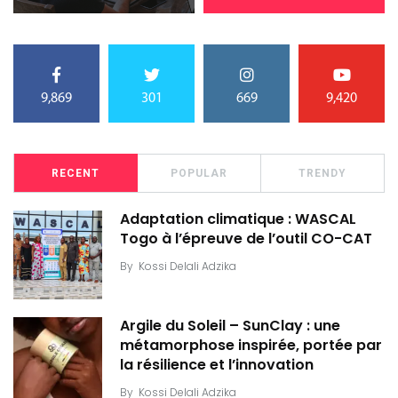
9,869
301
669
9,420
RECENT
POPULAR
TRENDY
Adaptation climatique : WASCAL
Togo à l’épreuve de l’outil CO-CAT
By
Kossi Delali Adzika
Argile du Soleil – SunClay : une
métamorphose inspirée, portée par
la résilience et l’innovation
By
Kossi Delali Adzika