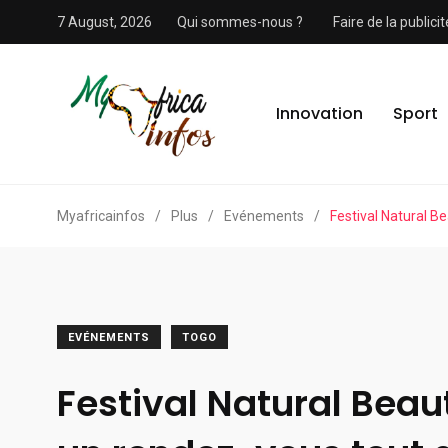
7 August, 2026
Qui sommes-nous ?
Faire de la public
Innovation
Sport
Myafricainfos
/
Plus
/
Evénements
/
Festival Natural B
EVÉNEMENTS
TOGO
Festival Natural Beau