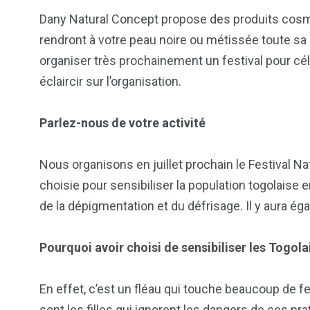
Dany Natural Concept propose des produits cosm
rendront à votre peau noire ou métissée toute sa 
organiser très prochainement un festival pour cél
éclaircir sur l’organisation.
Parlez-nous de votre activité
Nous organisons en juillet prochain le Festival N
choisie pour sensibiliser la population togolaise 
de la dépigmentation et du défrisage. Il y aura ég
103
1824
1
cs & astuces
Une
Weddin
Pourquoi avoir choisi de sensibiliser les Togola
En effet, c’est un fléau qui touche beaucoup de
sont les filles qui ignorent les dangers de ces pra