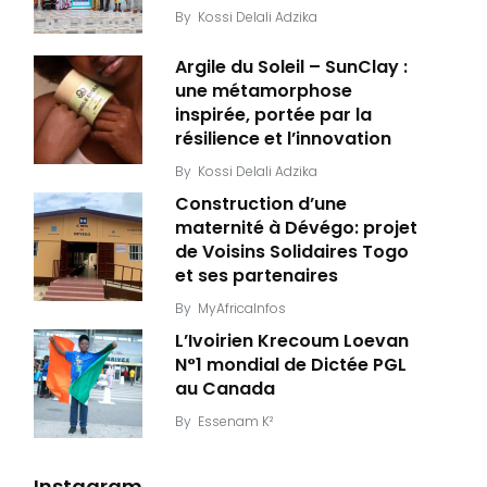
By
Kossi Delali Adzika
Argile du Soleil – SunClay :
une métamorphose
inspirée, portée par la
résilience et l’innovation
By
Kossi Delali Adzika
Construction d’une
maternité à Dévégo: projet
de Voisins Solidaires Togo
et ses partenaires
By
MyAfricaInfos
L’Ivoirien Krecoum Loevan
N°1 mondial de Dictée PGL
au Canada
By
Essenam K²
Instagram