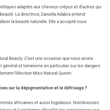
étiques adaptés aux cheveux crépus et d’autres qui
beauté. La directrice, Daniella Adabra entend
ébrer la beauté naturelle. Elle a accepté nous
atural Beauty. C’est une occasion que nous avons
en général et loméenne en particulier sur les dangers
alement l’élection Miss Natural Queen.
1
2
g
Yomadic
Zambie
ises sur la dépigmentation et le défrisage ?
 femmes africaines et aussi togolaises. Nombreuses
tiques et il est temps d’éveiller les consciences sur