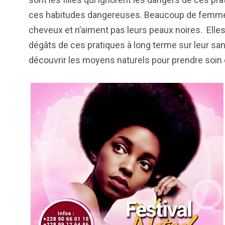
ces habitudes dangereuses. Beaucoup de femmes a
2
1
1
cheveux et n’aiment pas leurs peaux noires. Elles
ategorized
wedding
Weekend B
dégâts de ces pratiques à long terme sur leur sa
découvrir les moyens naturels pour prendre soin d