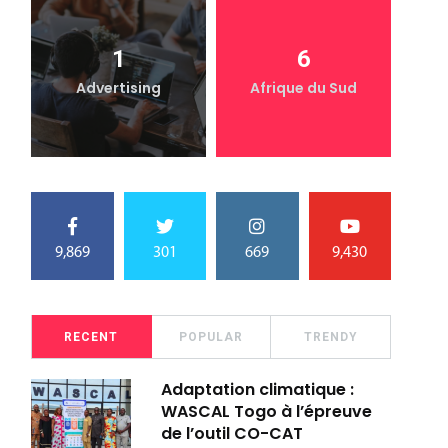
1
6
Advertising
Afrique du Sud
9,869
301
669
9,430
RECENT
POPULAR
TRENDY
Adaptation climatique :
WASCAL Togo à l’épreuve
de l’outil CO-CAT