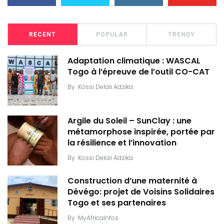
RECENT
POPULAR
TRENDY
Adaptation climatique : WASCAL
Togo à l’épreuve de l’outil CO-CAT
By
Kossi Delali Adzika
Argile du Soleil – SunClay : une
métamorphose inspirée, portée par
la résilience et l’innovation
By
Kossi Delali Adzika
Construction d’une maternité à
Dévégo: projet de Voisins Solidaires
Togo et ses partenaires
By
MyAfricaInfos