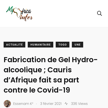
ACTUALITÉ
HUMANITAIRE
TOGO
UNE
Fabrication de Gel Hydro-
alcoolique ; Cauris
d’Afrique fait sa part
contre le Covid-19
.
Essenam K²
3 février 2021
336 Views