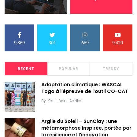
9,869
301
669
9,420
RECENT
POPULAR
TRENDY
Adaptation climatique : WASCAL
Togo à l’épreuve de l’outil CO-CAT
By
Kossi Delali Adzika
Argile du Soleil – SunClay : une
métamorphose inspirée, portée par
la résilience et l’innovation