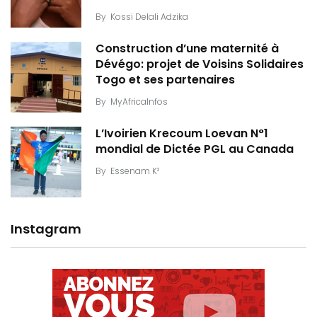
By
Kossi Delali Adzika
Construction d’une maternité à
Dévégo: projet de Voisins Solidaires
Togo et ses partenaires
By
MyAfricaInfos
L’Ivoirien Krecoum Loevan N°1
mondial de Dictée PGL au Canada
By
Essenam K²
Instagram