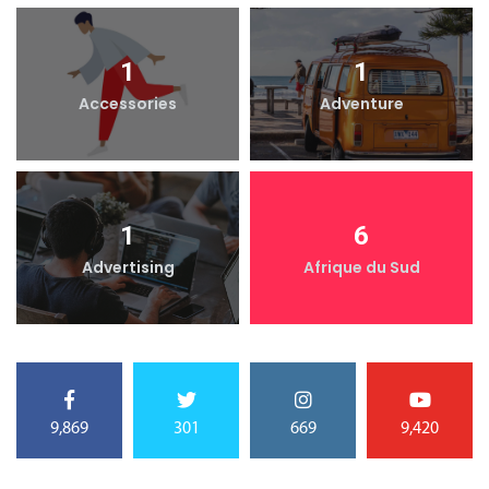
1
1
Accessories
Adventure
1
6
Advertising
Afrique du Sud
9,869
301
669
9,420