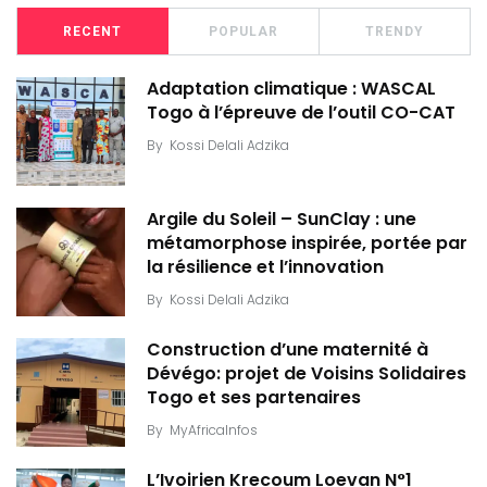
RECENT
POPULAR
TRENDY
Adaptation climatique : WASCAL
Togo à l’épreuve de l’outil CO-CAT
By
Kossi Delali Adzika
Argile du Soleil – SunClay : une
métamorphose inspirée, portée par
la résilience et l’innovation
By
Kossi Delali Adzika
Construction d’une maternité à
Dévégo: projet de Voisins Solidaires
Togo et ses partenaires
By
MyAfricaInfos
L’Ivoirien Krecoum Loevan N°1