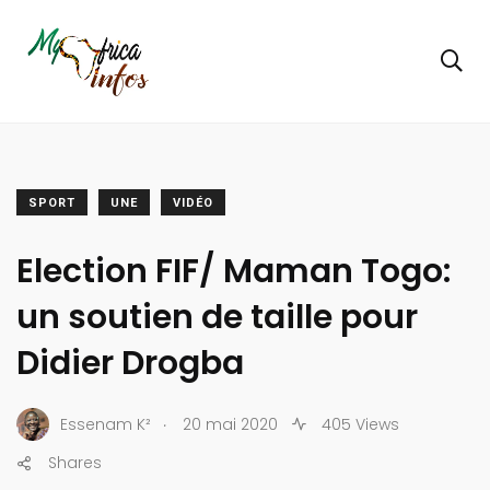
SPORT
UNE
VIDÉO
Election FIF/ Maman Togo:
un soutien de taille pour
Didier Drogba
.
Essenam K²
20 mai 2020
405 Views
Shares