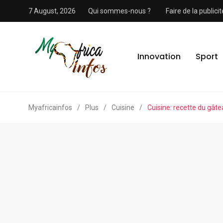
7 August, 2026
Qui sommes-nous ?
Faire de la public
Innovation
Sport
Myafricainfos
/
Plus
/
Cuisine
/
Cuisine: recette du gâtea