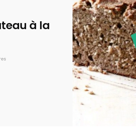
âteau à la
res