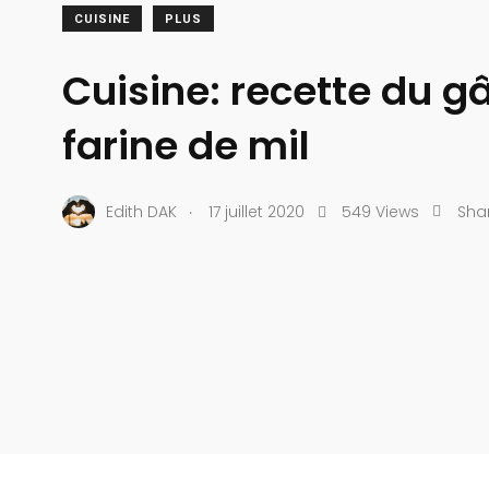
CUISINE
PLUS
Cuisine: recette du g
farine de mil
.
Edith DAK
17 juillet 2020
549 Views
Sha