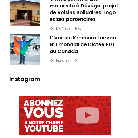
maternité à Dévégo: projet
de Voisins Solidaires Togo
et ses partenaires
By
MyAfricaInfos
L’Ivoirien Krecoum Loevan
N°1 mondial de Dictée PGL
au Canada
By
Essenam K²
Instagram