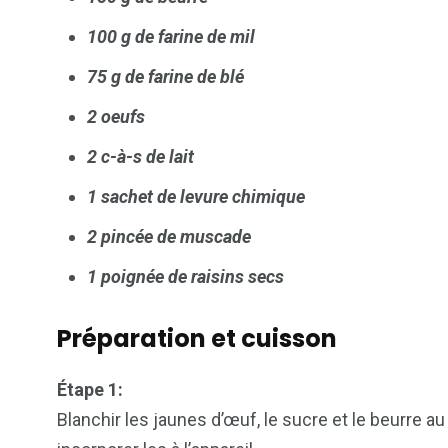
100 g de farine de mil
75 g de farine de blé
2 oeufs
103
1824
1
2 c-à-s de lait
cs & astuces
Une
Weddin
1 sachet de levure chimique
2 pincée de muscade
1 poignée de raisins secs
2
1
1
Préparation et cuisson
ategorized
wedding
Weekend B
Étape 1:
Blanchir les jaunes d’œuf, le sucre et le beurre 