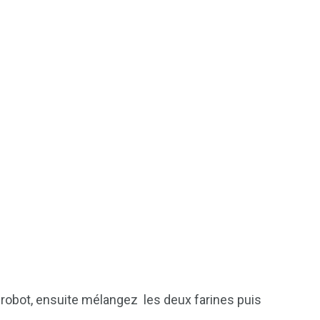
1
2
g
Yomadic
Zambie
7
reak
Zimbabwe
au robot, ensuite mélangez les deux farines puis