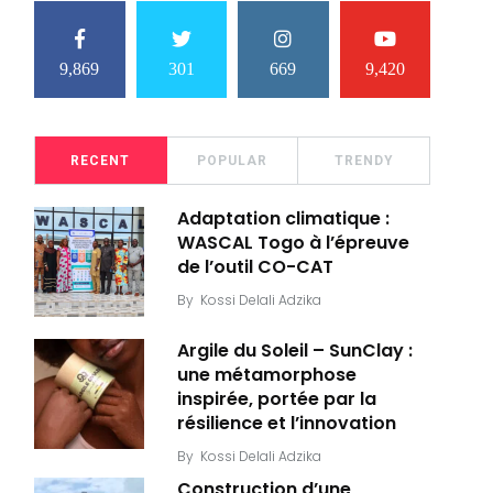
9,869
301
669
9,420
RECENT
POPULAR
TRENDY
Adaptation climatique :
WASCAL Togo à l’épreuve
de l’outil CO-CAT
By
Kossi Delali Adzika
Argile du Soleil – SunClay :
une métamorphose
inspirée, portée par la
résilience et l’innovation
By
Kossi Delali Adzika
Construction d’une