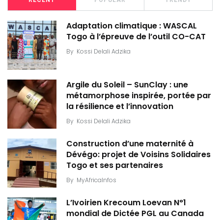
RECENT
POPULAR
TRENDY
Adaptation climatique : WASCAL
Togo à l’épreuve de l’outil CO-CAT
By
Kossi Delali Adzika
Argile du Soleil – SunClay : une
métamorphose inspirée, portée par
la résilience et l’innovation
By
Kossi Delali Adzika
Construction d’une maternité à
Dévégo: projet de Voisins Solidaires
Togo et ses partenaires
By
MyAfricaInfos
L’Ivoirien Krecoum Loevan N°1
mondial de Dictée PGL au Canada