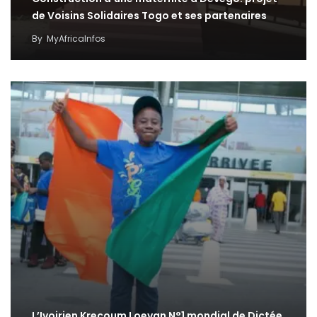
de Voisins Solidaires Togo et ses partenaires
By
MyAfricaInfos
L’Ivoirien Krecoum Loevan N°1 mondial de Dictée