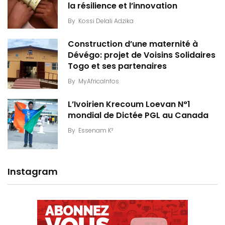
la résilience et l’innovation
By
Kossi Delali Adzika
Construction d’une maternité à
Dévégo: projet de Voisins Solidaires
Togo et ses partenaires
By
MyAfricaInfos
L’Ivoirien Krecoum Loevan N°1
mondial de Dictée PGL au Canada
By
Essenam K²
Instagram