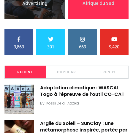
Advertising
Afrique du Sud
9,869
301
669
9,420
RECENT
POPULAR
TRENDY
Adaptation climatique : WASCAL
Togo à l’épreuve de l’outil CO-CAT
By
Kossi Delali Adzika
Argile du Soleil – SunClay : une
métamorphose inspirée, portée par