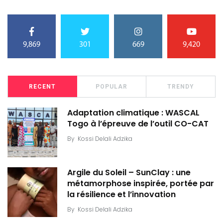
9,869
301
669
9,420
RECENT
POPULAR
TRENDY
Adaptation climatique : WASCAL
Togo à l’épreuve de l’outil CO-CAT
By
Kossi Delali Adzika
Argile du Soleil – SunClay : une
métamorphose inspirée, portée par
la résilience et l’innovation
By
Kossi Delali Adzika