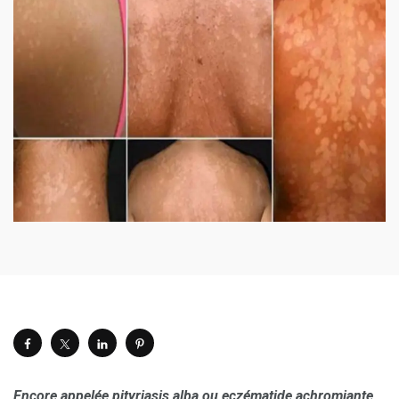
Encore appelée pityriasis alba ou eczématide achromiante,