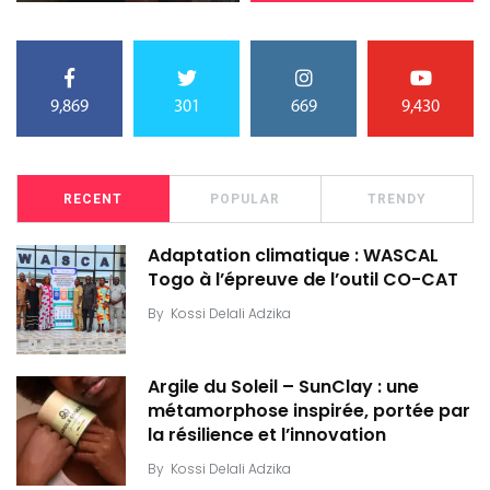
9,869
301
669
9,430
RECENT
POPULAR
TRENDY
Adaptation climatique : WASCAL
Togo à l’épreuve de l’outil CO-CAT
By
Kossi Delali Adzika
Argile du Soleil – SunClay : une
métamorphose inspirée, portée par
la résilience et l’innovation
By
Kossi Delali Adzika