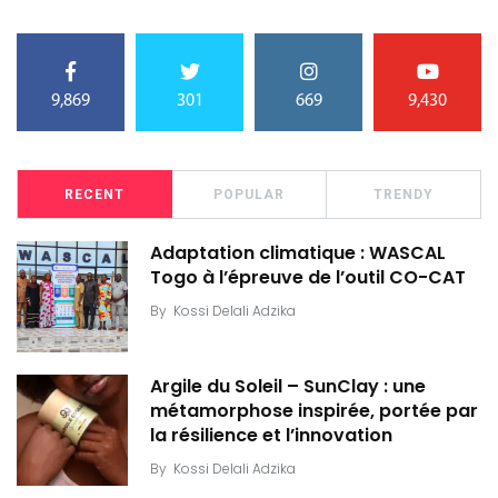
9,869
301
669
9,430
RECENT
POPULAR
TRENDY
Adaptation climatique : WASCAL
Togo à l’épreuve de l’outil CO-CAT
By
Kossi Delali Adzika
Argile du Soleil – SunClay : une
métamorphose inspirée, portée par
la résilience et l’innovation
By
Kossi Delali Adzika