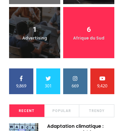
1
6
Advertising
Afrique du Sud
9,869
301
669
9,420
RECENT
POPULAR
TRENDY
Adaptation climatique :