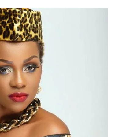
1
2
g
Yomadic
Zambie