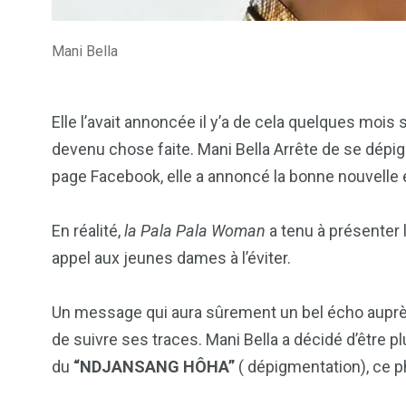
Mani Bella
2
1
1
ategorized
wedding
Weekend B
Elle l’avait annoncée il y’a de cela quelques mois 
devenu chose faite. Mani Bella Arrête de se dépig
page Facebook, elle a annoncé la bonne nouvelle e
En réalité,
la Pala Pala Woman
a tenu à présenter 
appel aux jeunes dames à l’éviter.
Un message qui aura sûrement un bel écho auprès
de suivre ses traces. Mani Bella a décidé d’être p
du
“NDJANSANG HÔHA”
( dépigmentation), ce p