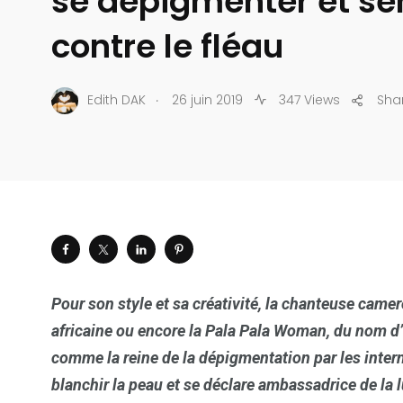
se dépigmenter et sen
contre le fléau
.
Edith DAK
26 juin 2019
347 Views
Sha
Pour son style et sa cr
éativit
é, la chanteuse came
africaine ou encore la Pala Pala Woman, du nom d
comme la reine de la d
épigmentation par les inter
blanchir la peau et se d
éclare ambassadrice de la lu