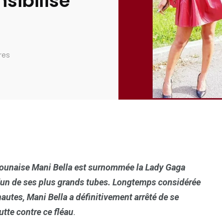
sibilise
res
rounaise Mani Bella est surnomm
ée la Lady Gaga
’un de ses plus grands tubes. Longtemps consid
ér
ée
nautes, Mani Bella a d
éfinitivement arr
êt
é de se
tte contre ce fl
éau
.