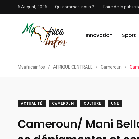
6 August, 2026
Qui sommes-nous ?
Faire de la public
Innovation
Sport
Myafricainfos
/
AFRIQUE CENTRALE
/
Cameroun
/
Came
ACTUALITÉ
CAMEROUN
CULTURE
UNE
Cameroun/ Mani Bella