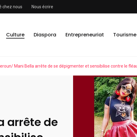
ité chez nous
Nous écrire
Culture
Diaspora
Entrepreneuriat
Tourisme
roun/ Mani Bella arrête de se dépigmenter et sensibilise contre le fléa
 arrête de