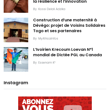
la résilience et l’innovation
By
Kossi Delali Adzika
Construction d’une maternité à
Dévégo: projet de Voisins Solidaires
Togo et ses partenaires
By
MyAfricaInfos
L’Ivoirien Krecoum Loevan N°1
mondial de Dictée PGL au Canada
By
Essenam K²
Instagram