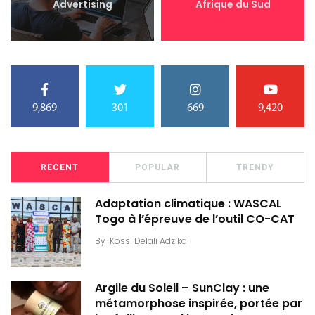
Advertising
Afrique du Sud
9,869
301
669
9,420
RECENT
POPULAR
TRENDY
Adaptation climatique : WASCAL
Togo à l’épreuve de l’outil CO-CAT
By
Kossi Delali Adzika
Argile du Soleil – SunClay : une
métamorphose inspirée, portée par