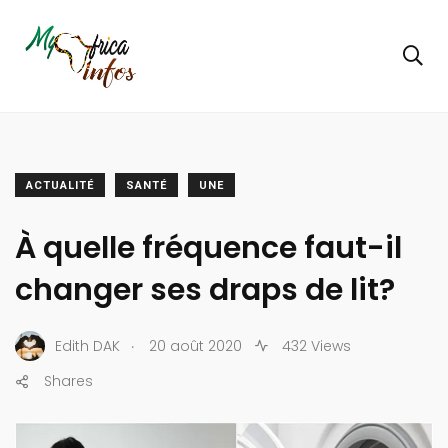
ACTUALITÉ
SANTÉ
UNE
À quelle fréquence faut-il
changer ses draps de lit?
.
Edith DAK
20 août 2020
432 Views
Shares