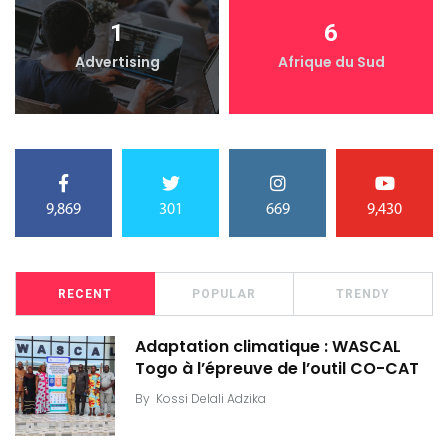
1
6
Advertising
Afrique du Sud
9,869
301
669
9,430
RECENT
POPULAR
TRENDY
Adaptation climatique : WASCAL
Togo à l’épreuve de l’outil CO-CAT
By
Kossi Delali Adzika