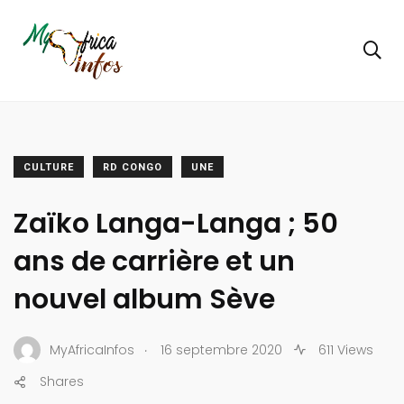
CULTURE
RD CONGO
UNE
Zaïko Langa-Langa ; 50
ans de carrière et un
nouvel album Sève
.
MyAfricaInfos
16 septembre 2020
611 Views
Shares