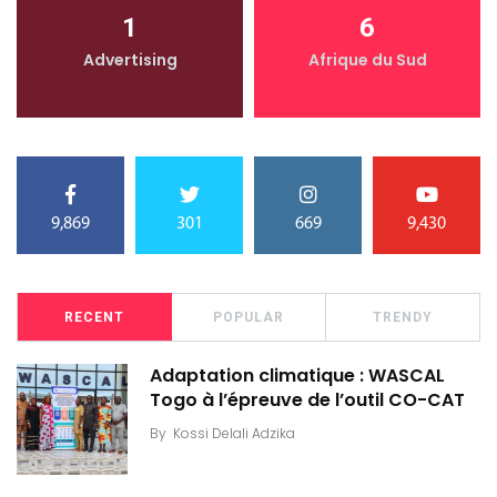
1
6
Advertising
Afrique du Sud
9,869
301
669
9,430
RECENT
POPULAR
TRENDY
Adaptation climatique : WASCAL
Togo à l’épreuve de l’outil CO-CAT
By
Kossi Delali Adzika