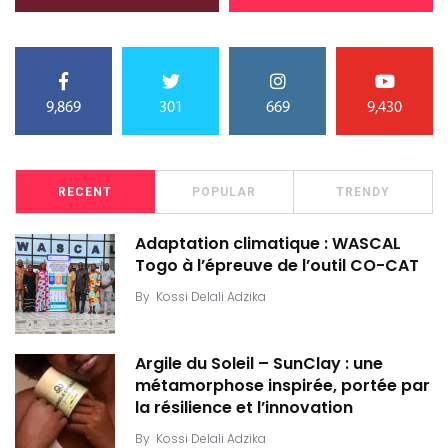
9,869
301
669
9,430
RECENT
POPULAR
TRENDY
Adaptation climatique : WASCAL
Togo à l’épreuve de l’outil CO-CAT
By
Kossi Delali Adzika
Argile du Soleil – SunClay : une
métamorphose inspirée, portée par
la résilience et l’innovation
By
Kossi Delali Adzika