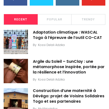
RECENT
POPULAR
TRENDY
Adaptation climatique : WASCAL
Togo à l’épreuve de l’outil CO-CAT
By
Kossi Delali Adzika
Argile du Soleil – SunClay : une
métamorphose inspirée, portée par
la résilience et l’innovation
By
Kossi Delali Adzika
Construction d’une maternité à
Dévégo: projet de Voisins Solidaires
Togo et ses partenaires
By
MyAfricaInfos