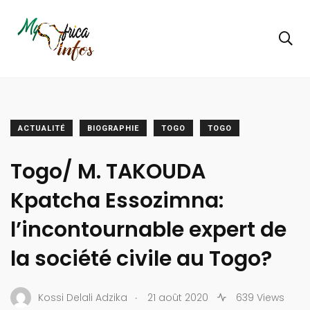
ACTUALITÉ
BIOGRAPHIE
TOGO
TOGO
Togo/ M. TAKOUDA
Kpatcha Essozimna:
l’incontournable expert de
la société civile au Togo?
.
Kossi Delali Adzika
21 août 2020
639 Views