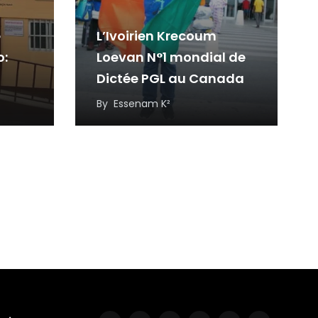
e
L’Ivoirien Krecoum
o:
Loevan N°1 mondial de
Dictée PGL au Canada
ses
By
Essenam K²