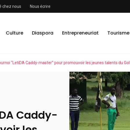
ité chez nous
Nous écrire
Culture
Diaspora
Entrepreneuriat
Tourisme
ournoi “LetiDA Caddy-master” pour promouvoir les jeunes talents du Gol
tiDA Caddy-
oir les