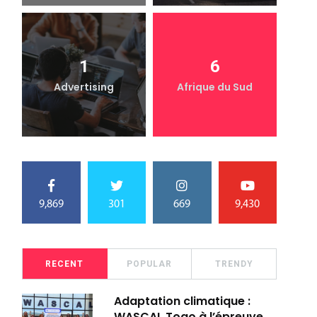
1
6
Advertising
Afrique du Sud
9,869
301
669
9,430
RECENT
POPULAR
TRENDY
Adaptation climatique :
WASCAL Togo à l’épreuve