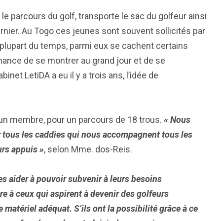
le parcours du golf, transporte le sac du golfeur ainsi
ernier. Au Togo ces jeunes sont souvent sollicités par
plupart du temps, parmi eux se cachent certains
chance de se montrer au grand jour et de se
net LetiDA a eu il y a trois ans, l’idée de
 un membre, pour un parcours de 18 trous.
« Nous
r tous les caddies qui nous accompagnent tous les
urs appuis »
, selon Mme. dos-Reis.
1
2
les aider à pouvoir subvenir à leurs besoins
g
Yomadic
Zambie
re à ceux qui aspirent à devenir des golfeurs
 matériel adéquat. S’ils ont la possibilité grâce à ce