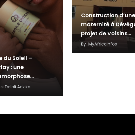
Construction d’un
maternité à Dévég
projet de Voisins
Solidaires Togo et 
By
MyAfricaInfos
partenaires
e du Soleil –
lay : une
amorphose
rée, portée par la
si Delali Adzika
ience et
novation