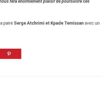
a nous fera énormément plaisir de poursuivre ces
7
a paire
Serge Atchrimi et Kpade Temissan
avec un
reak
Zimbabwe