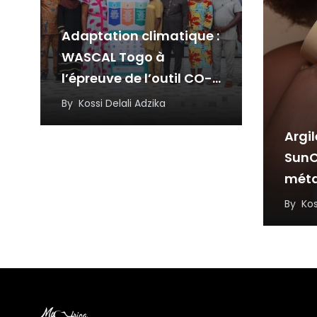
Adaptation climatique :
WASCAL Togo à
l’épreuve de l’outil CO-
CAT
By
Kossi Delali Adzika
Argil
SunC
mét
inspi
By
Kos
résil
l’in