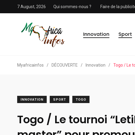
7 August, 2026
Qui sommes-nous ?
Faire de la public
Innovation
Sport
Myafricainfos
/
DÉCOUVERTE
/
Innovation
/
Togo / Le t
INNOVATION
SPORT
TOGO
Togo / Le tournoi “Le
master” pour promouv