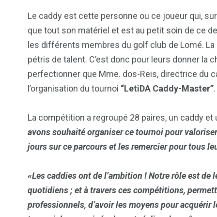
Le caddy est cette personne ou ce joueur qui, sur 
que tout son matériel et est au petit soin de ce d
les différents membres du golf club de Lomé. La 
pétris de talent. C’est donc pour leurs donner la 
perfectionner que Mme. dos-Reis, directrice du cabi
l’organisation du tournoi
“LetiDA Caddy-Master”
.
La compétition a regroupé 28 paires, un caddy et
avons souhaité organiser ce tournoi pour valorise
jours sur ce parcours et les remercier pour tous le
103
1824
1
«Les caddies ont de l’ambition ! Notre rôle est de 
cs & astuces
Une
Weddin
quotidiens ; et à travers ces compétitions, permett
professionnels, d’avoir les moyens pour acquérir le