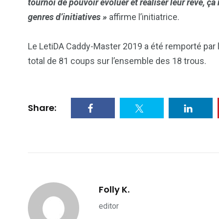
tournoi de pouvoir évoluer et réaliser leur rêve, ç
genres d’initiatives »
affirme l’initiatrice.
2
1
1
Le LetiDA Caddy-Master 2019 a été remporté par l
ategorized
wedding
Weekend B
total de 81 coups sur l’ensemble des 18 trous.
Share:
Folly K.
editor