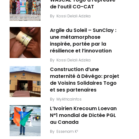
de l’outil CO-CAT
By
Kossi Delali Adzika
Argile du Soleil – SunClay :
une métamorphose
inspirée, portée par la
résilience et l’innovation
By
Kossi Delali Adzika
Construction d’une
maternité à Dévégo: projet
de Voisins Solidaires Togo
et ses partenaires
By
MyAfricaInfos
L’Ivoirien Krecoum Loevan
N°1 mondial de Dictée PGL
au Canada
By
Essenam K²