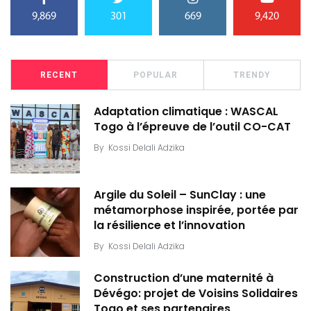
9,869
301
669
9,420
RECENT
POPULAR
TRENDY
Adaptation climatique : WASCAL
Togo à l’épreuve de l’outil CO-CAT
By
Kossi Delali Adzika
Argile du Soleil – SunClay : une
métamorphose inspirée, portée par
la résilience et l’innovation
By
Kossi Delali Adzika
Construction d’une maternité à
Dévégo: projet de Voisins Solidaires
Togo et ses partenaires