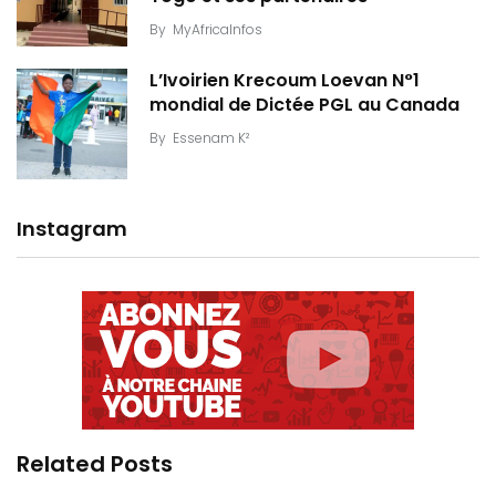
By
MyAfricaInfos
L’Ivoirien Krecoum Loevan N°1
mondial de Dictée PGL au Canada
By
Essenam K²
Instagram
Related Posts