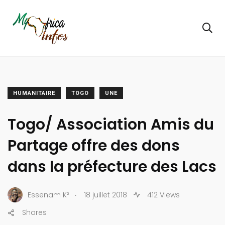
HUMANITAIRE
TOGO
UNE
Togo/ Association Amis du
Partage offre des dons
dans la préfecture des Lacs
.
Essenam K²
18 juillet 2018
412 Views
Shares