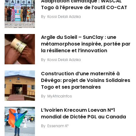
Adaptation climatique : WASCAL
Togo à l’épreuve de l’outil CO-CAT
By
Kossi Delali Adzika
Argile du Soleil – SunClay : une
métamorphose inspirée, portée par
la résilience et l’innovation
By
Kossi Delali Adzika
Construction d’une maternité à
Dévégo: projet de Voisins Solidaires
Togo et ses partenaires
By
MyAfricaInfos
L’Ivoirien Krecoum Loevan N°1
mondial de Dictée PGL au Canada
By
Essenam K²