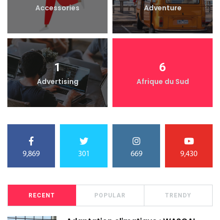
Accessories
Adventure
1
6
Advertising
Afrique du Sud
9,869
301
669
9,430
RECENT
POPULAR
TRENDY