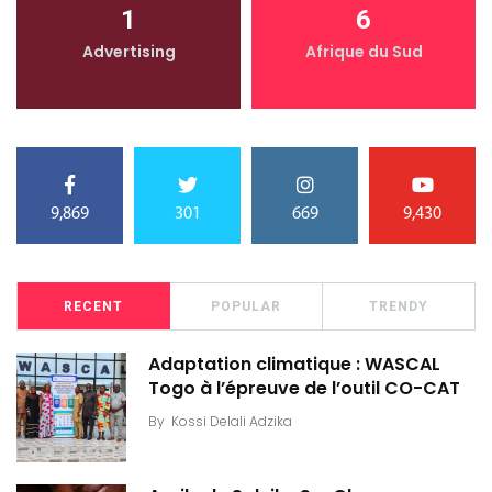
1
6
Advertising
Afrique du Sud
9,869
301
669
9,430
RECENT
POPULAR
TRENDY
Adaptation climatique : WASCAL
Togo à l’épreuve de l’outil CO-CAT
By
Kossi Delali Adzika