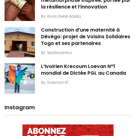
métamorphose inspirée, portée par
la résilience et l’innovation
By
Kossi Delali Adzika
Construction d’une maternité à
Dévégo: projet de Voisins Solidaires
Togo et ses partenaires
By
MyAfricaInfos
L’Ivoirien Krecoum Loevan N°1
mondial de Dictée PGL au Canada
By
Essenam K²
Instagram