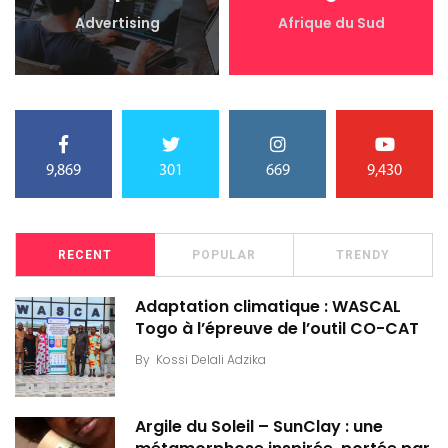
Advertising
Afrique du Sud
9,869
301
669
9,430
RECENT
POPULAR
TRENDY
Adaptation climatique : WASCAL
Togo à l’épreuve de l’outil CO-CAT
By
Kossi Delali Adzika
Argile du Soleil – SunClay : une