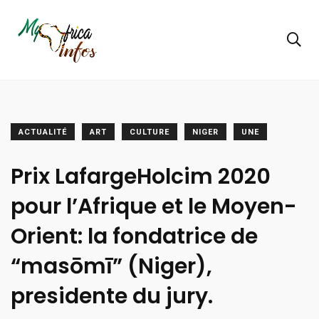
ACTUALITÉ
ART
CULTURE
NIGER
UNE
Prix LafargeHolcim 2020
pour l’Afrique et le Moyen-
Orient: la fondatrice de
“masōmī” (Niger),
presidente du jury.