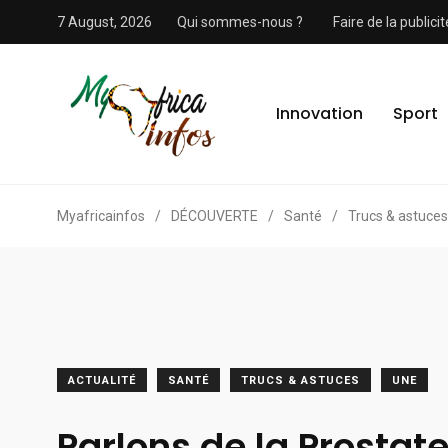
7 August, 2026
Qui sommes-nous ?
Faire de la public
Innovation
Sport
Myafricainfos
/
DÉCOUVERTE
/
Santé
/
Trucs & astuces
ACTUALITÉ
SANTÉ
TRUCS & ASTUCES
UNE
Parlons de la Prostat