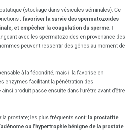
 prostatique (stockage dans vésicules séminales). Ce
onctions :
favoriser la survie des spermatozoïdes
aginale, et empêcher la coagulation du sperme.
Il
langeant avec les spermatozoïdes en provenance des
es hommes peuvent ressentir des gênes au moment de
ensable à la fécondité, mais il la favorise en
s enzymes facilitant la pénétration des
ainsi produit passe ensuite dans l’urètre avant d’être
1
2
g
Yomadic
Zambie
a prostate; les plus fréquents sont:
la prostatite
l’adénome ou l’hypertrophie bénigne de la prostate