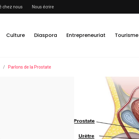
ité chez nous
Nous écrire
Culture
Diaspora
Entrepreneuriat
Tourisme
/
Parlons de la Prostate
e