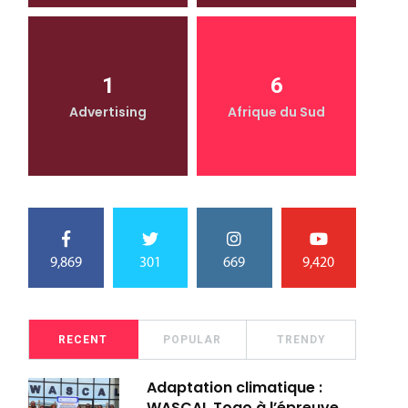
1
6
Advertising
Afrique du Sud
9,869
301
669
9,420
RECENT
POPULAR
TRENDY
Adaptation climatique :
WASCAL Togo à l’épreuve