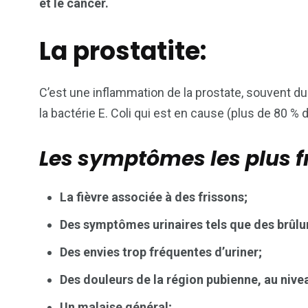
et le cancer.
La prostatite:
2
1
1
ategorized
wedding
Weekend B
C’est une inflammation de la prostate, souvent du
la bactérie E. Coli qui est en cause (plus de 80 % 
Les symptômes les plus f
La fièvre associée à des frissons;
Des symptômes urinaires tels que des brûlur
Des envies trop fréquentes d’uriner;
Des douleurs de la région pubienne, au nivea
Un malaise général;