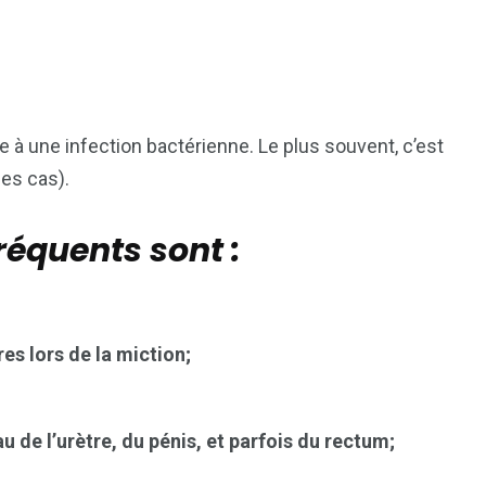
7
reak
Zimbabwe
e à une infection bactérienne. Le plus souvent, c’est
des cas).
réquents sont :
es lors de la miction;
u de l’urètre, du pénis, et parfois du rectum;