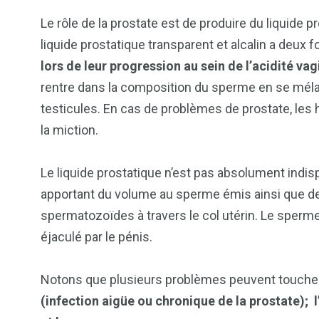
Le rôle de la prostate est de produire du liquide
liquide prostatique transparent et alcalin a deux f
lors de leur progression au sein de l’acidité v
rentre dans la composition du sperme en se mé
testicules. En cas de problèmes de prostate, l
la miction.
Le liquide prostatique n’est pas absolument indisp
apportant du volume au sperme émis ainsi que de
spermatozoïdes à travers le col utérin. Le sperme 
éjaculé par le pénis.
103
1824
1
cs & astuces
Une
Weddin
Notons que plusieurs problèmes peuvent toucher l
(infection aigüe ou chronique de la prostate); 