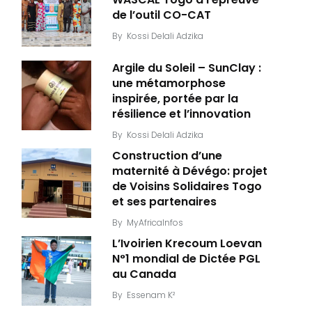
de l’outil CO-CAT
By
Kossi Delali Adzika
Argile du Soleil – SunClay :
une métamorphose
inspirée, portée par la
résilience et l’innovation
By
Kossi Delali Adzika
Construction d’une
maternité à Dévégo: projet
de Voisins Solidaires Togo
et ses partenaires
By
MyAfricaInfos
L’Ivoirien Krecoum Loevan
N°1 mondial de Dictée PGL
au Canada
By
Essenam K²