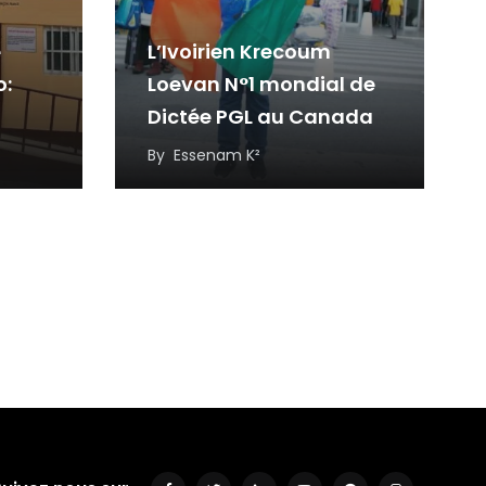
e
L’Ivoirien Krecoum
o:
Loevan N°1 mondial de
Dictée PGL au Canada
ses
By
Essenam K²