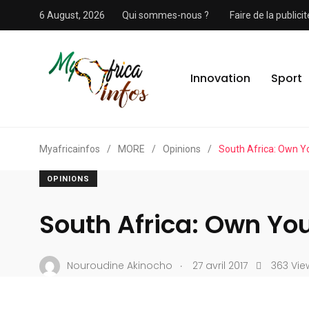
6 August, 2026
Qui sommes-nous ?
Faire de la public
Innovation
Sport
Myafricainfos
/
MORE
/
Opinions
/
South Africa: Own 
OPINIONS
South Africa: Own Yo
.
Nouroudine Akinocho
27 avril 2017
363 Vie