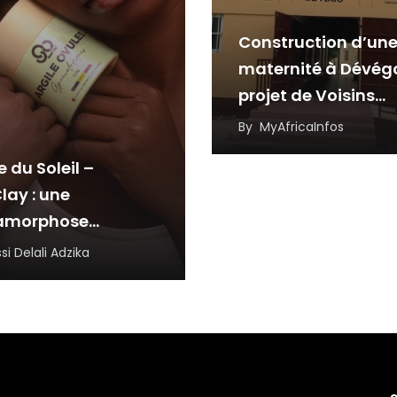
Construction d’un
maternité à Dévég
projet de Voisins
Solidaires Togo et 
By
MyAfricaInfos
partenaires
e du Soleil –
lay : une
amorphose
rée, portée par la
si Delali Adzika
ience et
novation