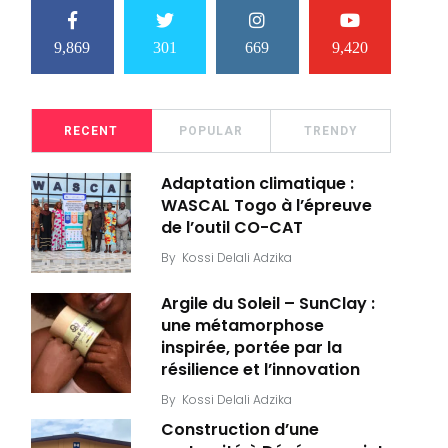
9,869
301
669
9,420
RECENT
POPULAR
TRENDY
Adaptation climatique :
WASCAL Togo à l’épreuve
de l’outil CO-CAT
By
Kossi Delali Adzika
Argile du Soleil – SunClay :
une métamorphose
inspirée, portée par la
résilience et l’innovation
By
Kossi Delali Adzika
Construction d’une