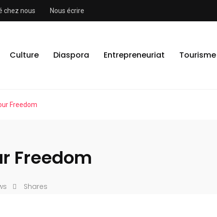
ité chez nous
Nous écrire
Culture
Diaspora
Entrepreneuriat
Tourisme
Your Freedom
ur Freedom
ws
Shares