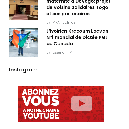
maternité à Dévégo: projet
de Voisins Solidaires Togo
et ses partenaires
By
MyAfricaInfos
L’Ivoirien Krecoum Loevan
N°1 mondial de Dictée PGL
au Canada
By
Essenam K²
Instagram