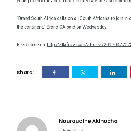
young democracy need not disintegrate the sacrifices m
“Brand South Africa calls on all South Africans to join 
the continent,” Brand SA said on Wednesday.
103
1824
1
cs & astuces
Une
Weddin
Read more on:
http://allafrica.com/stories/2017042702
Share:
2
1
1
ategorized
wedding
Weekend B
Nouroudine Akinocho
administrator