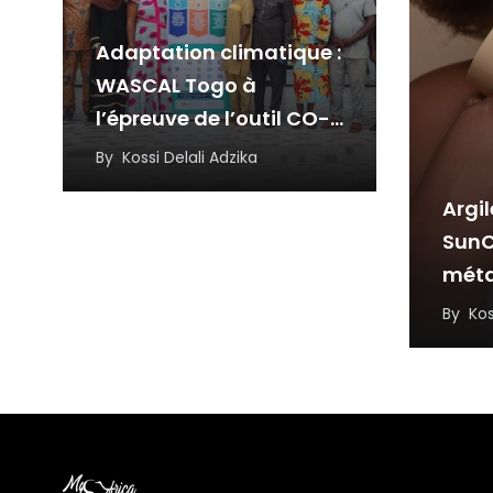
Adaptation climatique :
WASCAL Togo à
l’épreuve de l’outil CO-
CAT
By
Kossi Delali Adzika
Argil
SunC
mét
inspi
By
Kos
résil
l’in