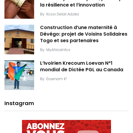
la résilience et l’innovation
By
Kossi Delali Adzika
Construction d’une maternité à
Dévégo: projet de Voisins Solidaires
Togo et ses partenaires
By
MyAfricaInfos
L’Ivoirien Krecoum Loevan N°1
mondial de Dictée PGL au Canada
By
Essenam K²
Instagram