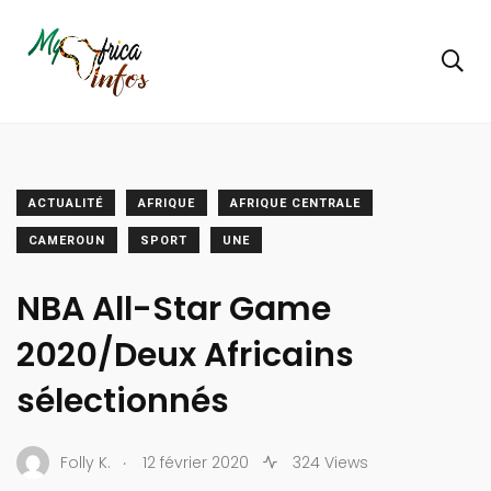
ACTUALITÉ
AFRIQUE
AFRIQUE CENTRALE
CAMEROUN
SPORT
UNE
NBA All-Star Game
2020/Deux Africains
sélectionnés
.
Folly K.
12 février 2020
324 Views