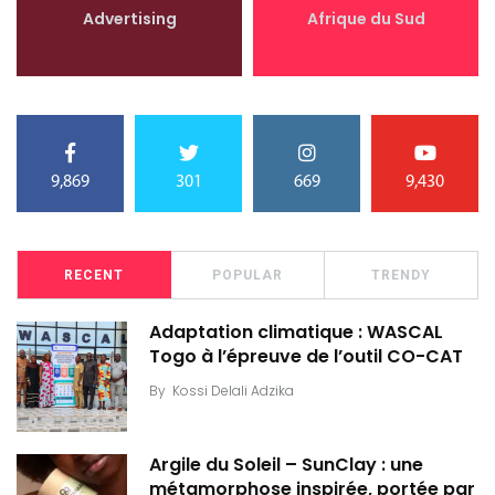
Advertising
Afrique du Sud
9,869
301
669
9,430
RECENT
POPULAR
TRENDY
Adaptation climatique : WASCAL
Togo à l’épreuve de l’outil CO-CAT
By
Kossi Delali Adzika
Argile du Soleil – SunClay : une
métamorphose inspirée, portée par