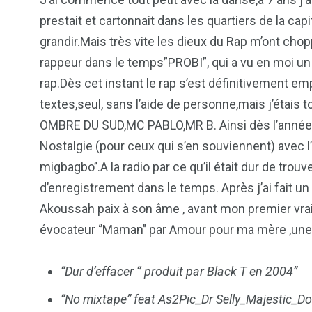
prestait et cartonnait dans les quartiers de la cap
grandir.Mais très vite les dieux du Rap m’ont chop
rappeur dans le temps”PROBI”, qui a vu en moi un 
rap.Dès cet instant le rap s’est définitivement 
textes,seul, sans l’aide de personne,mais j’étai
OMBRE DU SUD,MC PABLO,MR B. Ainsi dès l’année 1
Nostalgie (pour ceux qui s’en souviennent) avec l’
migbagbo’’.A la radio par ce qu’il était dur de trouv
d’enregistrement dans le temps. Après j’ai fait un a
Akoussah paix à son âme , avant mon premier vrai
évocateur ‘’Maman’’ par Amour pour ma mère ,une c
“Dur d’effacer ‘’ produit par Black T en 2004”
“No mixtape” feat As2Pic_Dr Selly_Majestic_D