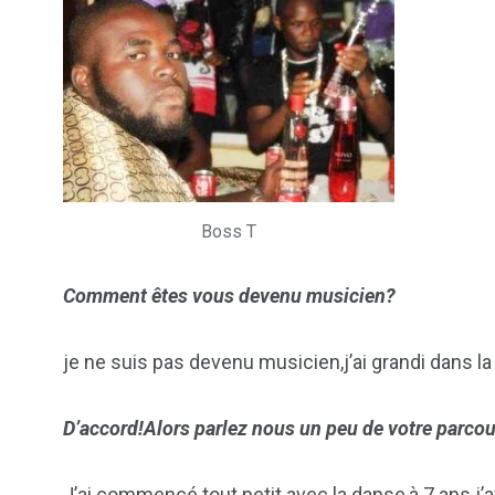
ategorized
wedding
Weekend B
Boss T
Comment êtes vous devenu musicien?
je ne suis pas devenu musicien,j’ai grandi dans l
D’accord!Alors parlez nous un peu de votre parcou
J’ai commencé tout petit avec la danse,à 7 ans j