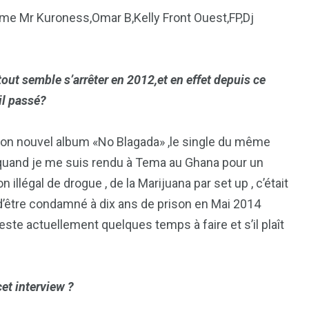
me Mr Kuroness,Omar B,Kelly Front Ouest,FP,Dj
out semble s’arrêter en 2012,et en effet depuis ce
il passé?
de mon nouvel album «No Blagada» ,le single du même
 quand je me suis rendu à Tema au Ghana pour un
 illégal de drogue , de la Marijuana par set up , c’était
 d’être condamné à dix ans de prison en Mai 2014
reste actuellement quelques temps à faire et s’il plaît
et interview ?