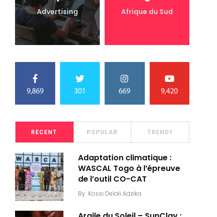
Advertising
Afrique du Sud
9,869
301
669
9,420
RECENT
POPULAR
TRENDY
Adaptation climatique :
WASCAL Togo à l’épreuve
de l’outil CO-CAT
By
Kossi Delali Adzika
Argile du Soleil – SunClay :