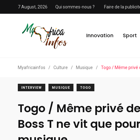
7 August, 2026
Qui sommes-nous ?
Faire de la public
Innovation
Sport
Myafricainfos
/
Culture
/
Musique
/
Togo / Même privé d
INTERVIEW
MUSIQUE
TOGO
Togo / Même privé de 
Boss T ne vit que pour
musique