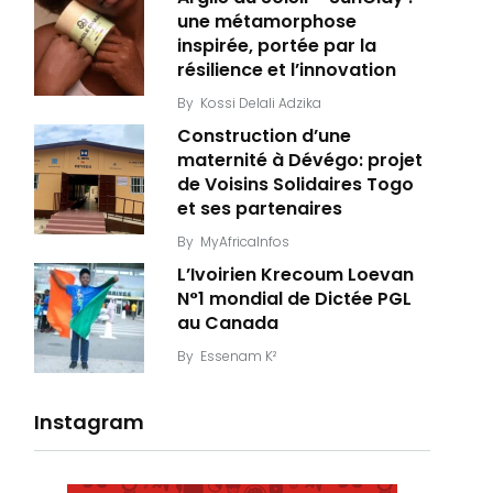
une métamorphose
inspirée, portée par la
résilience et l’innovation
By
Kossi Delali Adzika
Construction d’une
maternité à Dévégo: projet
de Voisins Solidaires Togo
et ses partenaires
By
MyAfricaInfos
L’Ivoirien Krecoum Loevan
N°1 mondial de Dictée PGL
au Canada
By
Essenam K²
Instagram