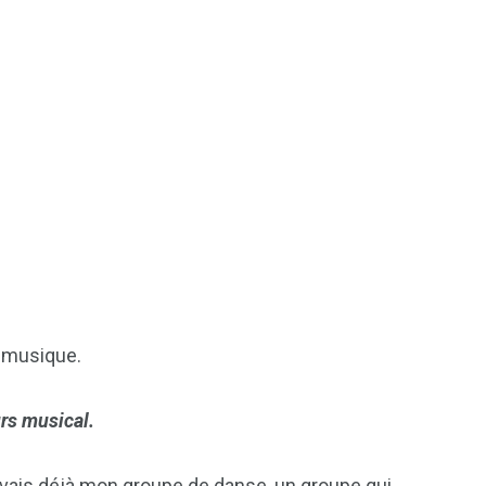
reak
Zimbabwe
a musique.
rs musical.
’avais déjà mon groupe de danse ,un groupe qui