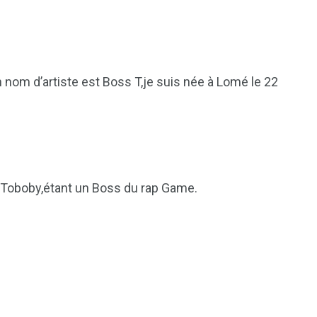
 nom d’artiste est Boss T,je suis née à Lomé le 22
1
2
Toboby,étant un Boss du rap Game.
g
Yomadic
Zambie
7