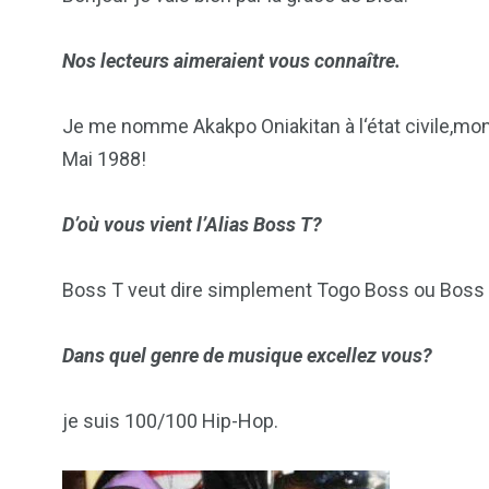
Nos lecteurs aimeraient vous connaître.
Je me nomme Akakpo Oniakitan à l‘état civile,mon
Mai 1988!
D’où vous vient l’Alias Boss T?
103
1824
1
Boss T veut dire simplement Togo Boss ou Boss 
cs & astuces
Une
Weddin
Dans quel genre de musique excellez vous?
je suis 100/100 Hip-Hop.
2
1
1