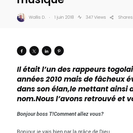
.
Wallis D.
1 juin 2018
347 Views
Shares
Il était l’un des rappeurs togol
années 2010 mais de fâcheux év
dans son élan,le mettant ainsi a
nom.Nous l’avons retrouvé et voi
Bonjour boss T!Comment allez vous?
Bonjour je vais bien par la grâce de Dieu.