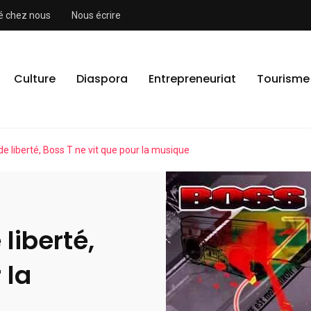
ité chez nous
Nous écrire
Culture
Diaspora
Entrepreneuriat
Tourisme
e liberté, Boss T ne vit que pour la musique
liberté,
 la