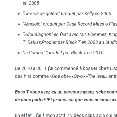
en 2005
“Une vie de galère” produit par Kelly en 2006
“Amelolo” produit par Cask Record Mass o Fla
“Edoualagnon” en feat avec Mic Flammez_Ki
T_Rakiss,Produit par Black T en 2008 au Stud
“le Combat “produit par Black T en 2010
De 2010 à 2011 j’ai commencé à bosser chez
Luc
des hits comme
«Obe obe»,»Owo»,»The level»
entr
Boss
T vous avez eu un parcours assez riche comm
de nous parler!!!Et je suis sûr que vous ne nous av
En effet , J’ai à mon actif 7 vidéos clips solo qui 