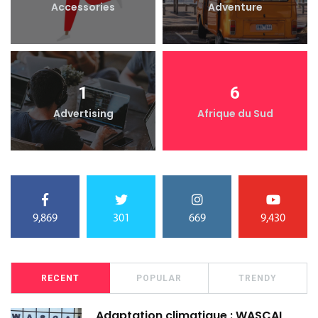
Accessories
Adventure
1
6
Advertising
Afrique du Sud
9,869
301
669
9,430
RECENT
POPULAR
TRENDY
Adaptation climatique : WASCAL