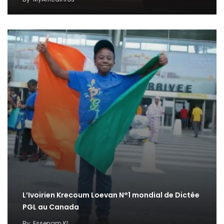
L’Ivoirien Krecoum Loevan N°1 mondial de Dictée
PGL au Canada
By
Essenam K²