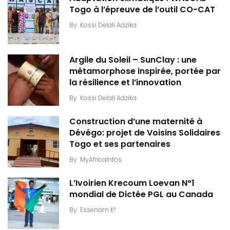
Togo à l’épreuve de l’outil CO-CAT
By
Kossi Delali Adzika
Argile du Soleil – SunClay : une
métamorphose inspirée, portée par
la résilience et l’innovation
By
Kossi Delali Adzika
Construction d’une maternité à
Dévégo: projet de Voisins Solidaires
Togo et ses partenaires
By
MyAfricaInfos
L’Ivoirien Krecoum Loevan N°1
mondial de Dictée PGL au Canada
By
Essenam K²