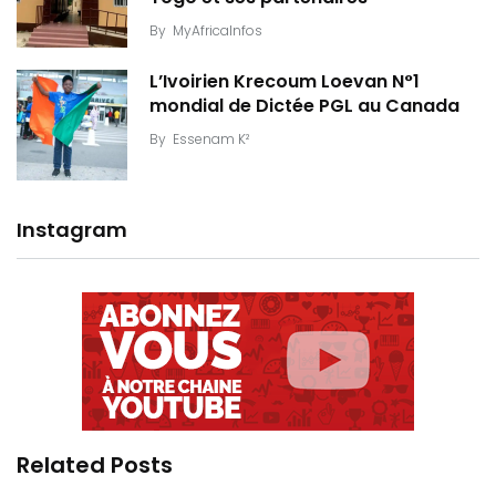
By
MyAfricaInfos
L’Ivoirien Krecoum Loevan N°1
mondial de Dictée PGL au Canada
By
Essenam K²
Instagram
Related Posts