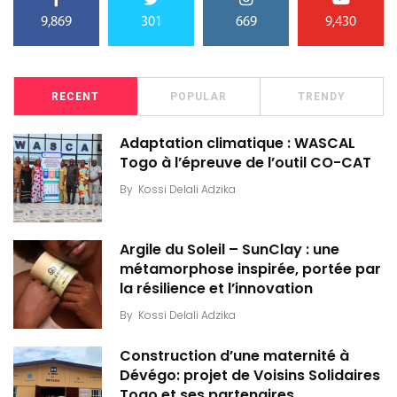
9,869
301
669
9,430
RECENT
POPULAR
TRENDY
Adaptation climatique : WASCAL
Togo à l’épreuve de l’outil CO-CAT
By
Kossi Delali Adzika
Argile du Soleil – SunClay : une
métamorphose inspirée, portée par
la résilience et l’innovation
By
Kossi Delali Adzika
Construction d’une maternité à
Dévégo: projet de Voisins Solidaires
Togo et ses partenaires