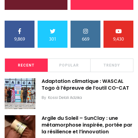
9,869
301
669
9,430
RECENT
POPULAR
TRENDY
Adaptation climatique : WASCAL
Togo à l’épreuve de l’outil CO-CAT
By
Kossi Delali Adzika
Argile du Soleil – SunClay : une
métamorphose inspirée, portée par
la résilience et l’innovation