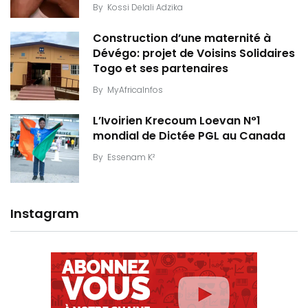
By
Kossi Delali Adzika
Construction d’une maternité à
Dévégo: projet de Voisins Solidaires
Togo et ses partenaires
By
MyAfricaInfos
L’Ivoirien Krecoum Loevan N°1
mondial de Dictée PGL au Canada
By
Essenam K²
Instagram