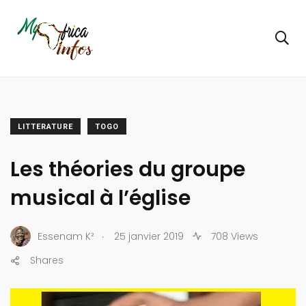
LITTERATURE
TOGO
Les théories du groupe
musical à l’église
.
Essenam K²
25 janvier 2019
708 Views
Shares