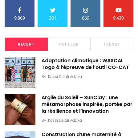
9,869
301
669
9,430
RECENT
POPULAR
TRENDY
Adaptation climatique : WASCAL
Togo à l’épreuve de l’outil CO-CAT
By
Kossi Delali Adzika
Argile du Soleil – SunClay : une
métamorphose inspirée, portée par
la résilience et l’innovation
By
Kossi Delali Adzika
Construction d’une maternité à