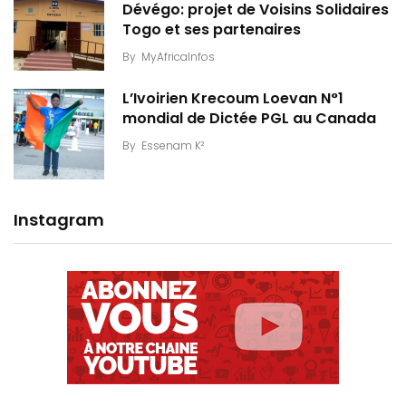
Dévégo: projet de Voisins Solidaires
Togo et ses partenaires
By
MyAfricaInfos
L’Ivoirien Krecoum Loevan N°1
mondial de Dictée PGL au Canada
By
Essenam K²
Instagram