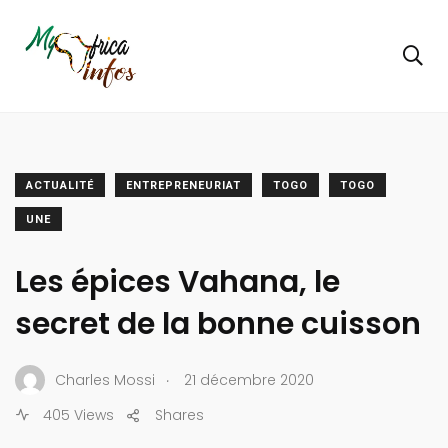
ACTUALITÉ
ENTREPRENEURIAT
TOGO
TOGO
UNE
Les épices Vahana, le
secret de la bonne cuisson
.
Charles Mossi
21 décembre 2020
405 Views
Shares