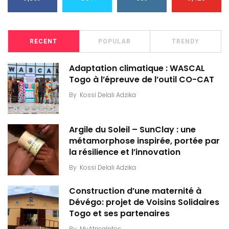
RECENT
POPULAR
TRENDY
Adaptation climatique : WASCAL
Togo à l’épreuve de l’outil CO-CAT
By
Kossi Delali Adzika
Argile du Soleil – SunClay : une
métamorphose inspirée, portée par
la résilience et l’innovation
By
Kossi Delali Adzika
Construction d’une maternité à
Dévégo: projet de Voisins Solidaires
Togo et ses partenaires
By
MyAfricaInfos