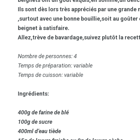
Ils sont dès lors très appréciés par une grande 
,surtout avec une bonne bouillie,soit au goûter 
beignet à satisfaire.
Allez,trève de bavardage,suivez plutôt la rece
Nombre de personnes: 4
Temps de préparation: variable
Temps de cuisson: variable
103
1824
1
cs & astuces
Une
Weddin
Ingrédients:
400g de farine de blé
100g de sucre
400ml d’eau tiède