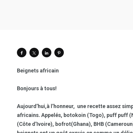
Beignets africain
Bonjours à tous!
Aujourd’hui,à l’honneur, une recette assez simp
africains. Appelés, botokoin (Togo), puff puff
(Côte d’Ivoire), bofrot(Ghana), BHB (Cameroun
beignets ont un goût exquis,en somme,un délic