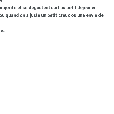
majorité et se dégustent soit au petit déjeuner
ou quand on a juste un petit creux ou une envie de
tte…
1
2
g
Yomadic
Zambie