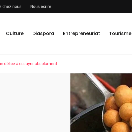
ité chez nous
Nous écrire
Culture
Diaspora
Entrepreneuriat
Tourisme
 un délice à essayer absolument