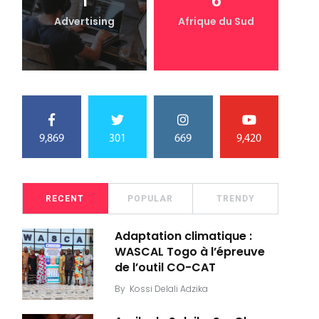
1
6
Advertising
Afrique du Sud
9,869
301
669
9,420
RECENT
POPULAR
TRENDY
Adaptation climatique :
WASCAL Togo à l’épreuve
de l’outil CO-CAT
By
Kossi Delali Adzika