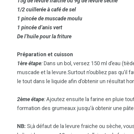
2
1
1
15g de levure fraiche ou 9g de levure sèche
ategorized
wedding
Weekend B
1/2 cuillerée à café de sel
1 pincée de muscade moulu
1 pincée d’anis vert
De l’huile pour la friture
Préparation et cuisson
1ère étape
:
Dans un bol, versez 150 ml d’eau (tiède 
muscade et la levure.Surtout n’oubliez pas qu’il f
le tout dans le liquide afin d’obtenir un résultat 
2ème étape
:
Ajoutez ensuite la farine en pluie to
formation des grumeaux jusqu’à obtenir une pâte
NB:
Si,à défaut de la levure fraiche ou sèche, vous u