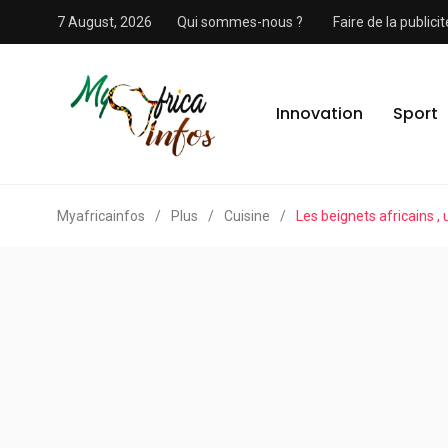
7 August, 2026
Qui sommes-nous ?
Faire de la public
Innovation
Sport
Myafricainfos
/
Plus
/
Cuisine
/
Les beignets africains ,