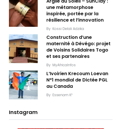
Argile du Soleil – SunClay :
une métamorphose
inspirée, portée par la
résilience et l’innovation
By
Kossi Delali Adzika
Construction d’une
maternité à Dévégo: projet
de Voisins Solidaires Togo
et ses partenaires
By
MyAfricaInfos
L’Ivoirien Krecoum Loevan
N°1 mondial de Dictée PGL
au Canada
By
Essenam K²
Instagram