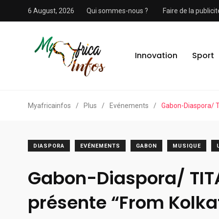
6 August, 2026
Qui sommes-nous ?
Faire de la public
Innovation
Sport
Myafricainfos
/
Plus
/
Evénements
/
Gabon-Diaspora/ TI
DIASPORA
EVÉNEMENTS
GABON
MUSIQUE
Gabon-Diaspora/ TIT
présente “From Kolka