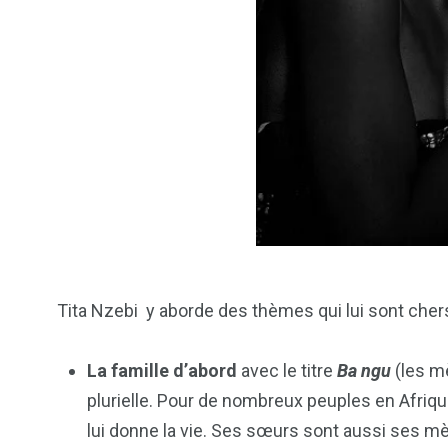
2
1
1
ategorized
wedding
Weekend B
Tita Nzebi y aborde des thèmes qui lui sont cher
La famille d’abord
avec le titre
Ba
ngu
(les mè
plurielle. Pour de nombreux peuples en Afriqu
lui donne la vie. Ses sœurs sont aussi ses m