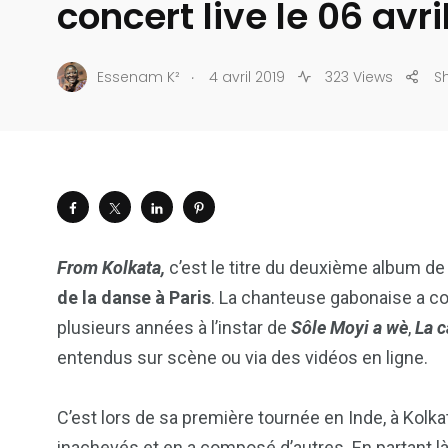
concert live le 06 avri
.
Essenam K²
4 avril 2019
323 Views
S
From Kolkata,
c’est le titre du deuxième album d
de la danse à Paris
. La chanteuse gabonaise a c
plusieurs années à l’instar de
Sôle Moyi a wè
,
La 
entendus sur scène ou via des vidéos en ligne.
C’est lors de sa première tournée en Inde, à Kolkata,
inachevés et en a composé d’autres. En partant là