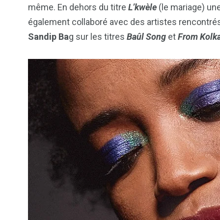
même. En dehors du titre
L’kwèle
(le mariage) une
également collaboré avec des artistes rencontrés
Sandip Ba
g sur les titres
Baûl Song
et
From
Kolk