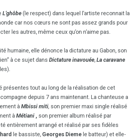
re
L’ghôbe
(le respect) dans lequel l’artiste reconnait la
 le monde car nos cœurs ne sont pas assez grands pour
pecter les autres, même ceux qu’on n’aime pas.
nité humaine, elle dénonce la dictature au Gabon, son
bien” à ce sujet dans
Dictature inavouée
,
La caravane
les).
 présentes tout au long de la réalisation de cet
’accompagne depuis 7 ans maintenant. La chanteuse a
irement à
Mbissi miti
,
son premier maxi single réalisé
ement à
Métiani
,
son premier album réalisé par
té entièrement arrangé et réalisé par ses fidèles
chard
le bassiste,
Georges Dieme
le batteur) et elle-