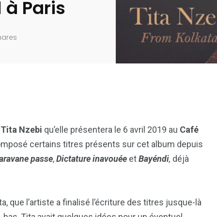
l à Paris
hares
e
Tita Nzebi
qu’elle présentera le 6 avril 2019 au
Café
omposé certains titres présents sur cet album depuis
caravane passe
,
Dictature inavouée
et
Bayéndi
,
déjà
 que l’artiste a finalisé l’écriture des titres jusque-là
-bas, Tita avait quelques idées pour un éventuel