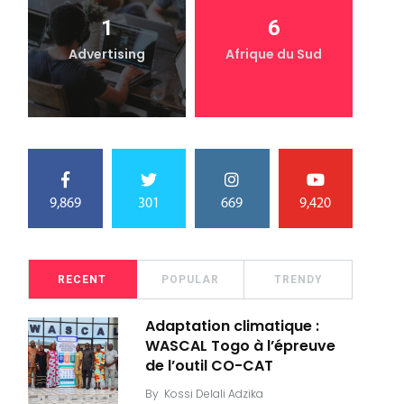
1
6
Advertising
Afrique du Sud
9,869
301
669
9,420
RECENT
POPULAR
TRENDY
Adaptation climatique :
WASCAL Togo à l’épreuve
de l’outil CO-CAT
By
Kossi Delali Adzika