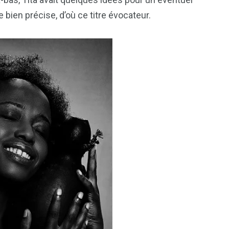
e bien précise, d’où ce titre évocateur.
1
2
g
Yomadic
Zambie