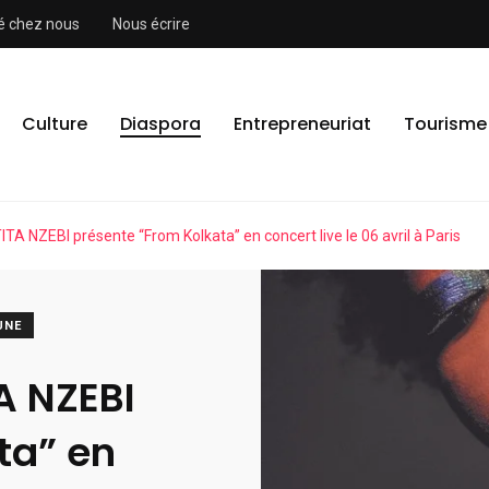
ité chez nous
Nous écrire
Culture
Diaspora
Entrepreneuriat
Tourisme
TA NZEBI présente “From Kolkata” en concert live le 06 avril à Paris
UNE
A NZEBI
ta” en