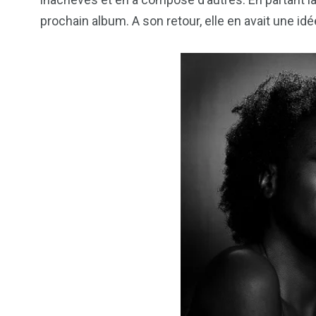
prochain album. A son retour, elle en avait une idé
103
1824
1
cs & astuces
Une
Weddin