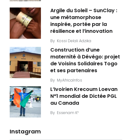
Argile du Soleil – SunClay :
une métamorphose
inspirée, portée par la
résilience et l’innovation
By
Kossi Delali Adzika
Construction d’une
maternité à Dévégo: projet
de Voisins Solidaires Togo
et ses partenaires
By
MyAfricaInfos
L’Ivoirien Krecoum Loevan
N°1 mondial de Dictée PGL
au Canada
By
Essenam K²
Instagram