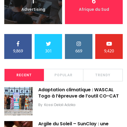
1
6
Advertising
Afrique du Sud
9,869
301
669
9,420
RECENT
POPULAR
TRENDY
Adaptation climatique : WASCAL
Togo à l’épreuve de l’outil CO-CAT
By
Kossi Delali Adzika
Argile du Soleil – SunClay : une