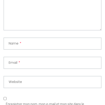
Name
*
Email
*
Website
Enregistrer mon nom, mon e-mail et mon site dans le