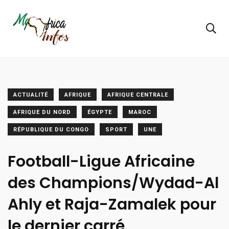
ACTUALITÉ
AFRIQUE
AFRIQUE CENTRALE
AFRIQUE DU NORD
ÉGYPTE
MAROC
RÉPUBLIQUE DU CONGO
SPORT
UNE
Football-Ligue Africaine
des Champions/Wydad-Al
Ahly et Raja-Zamalek pour
le dernier carré