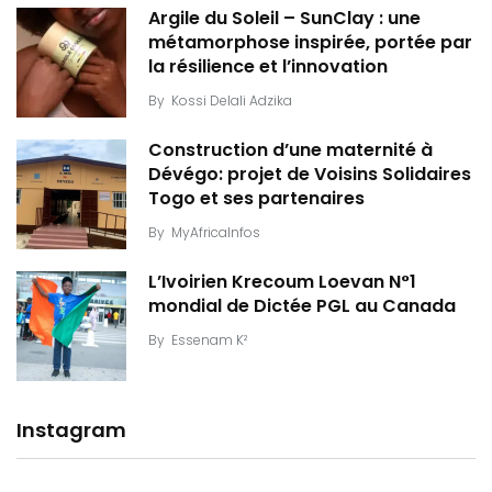
Argile du Soleil – SunClay : une
métamorphose inspirée, portée par
la résilience et l’innovation
By
Kossi Delali Adzika
Construction d’une maternité à
Dévégo: projet de Voisins Solidaires
Togo et ses partenaires
By
MyAfricaInfos
L’Ivoirien Krecoum Loevan N°1
mondial de Dictée PGL au Canada
By
Essenam K²
Instagram