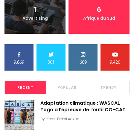
1
6
Advertising
Afrique du Sud
9,869
301
669
9,420
RECENT
POPULAR
TRENDY
Adaptation climatique : WASCAL
Togo à l’épreuve de l’outil CO-CAT
By
Kossi Delali Adzika