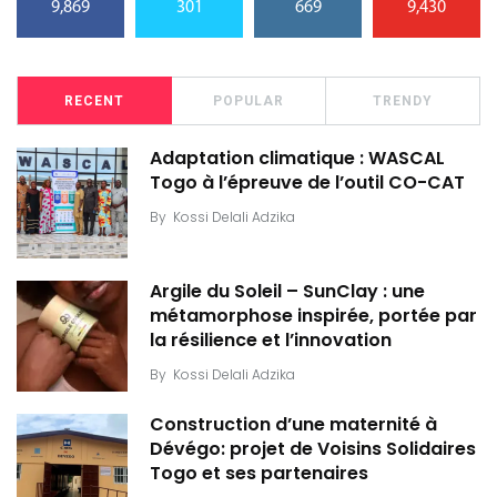
9,869
301
669
9,430
RECENT
POPULAR
TRENDY
Adaptation climatique : WASCAL
Togo à l’épreuve de l’outil CO-CAT
By
Kossi Delali Adzika
Argile du Soleil – SunClay : une
métamorphose inspirée, portée par
la résilience et l’innovation
By
Kossi Delali Adzika
Construction d’une maternité à
Dévégo: projet de Voisins Solidaires
Togo et ses partenaires