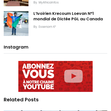
By
MyAfricaInfos
L’Ivoirien Krecoum Loevan N°1
mondial de Dictée PGL au Canada
By
Essenam K²
Instagram
Related Posts