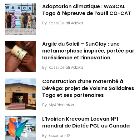
Adaptation climatique : WASCAL
Togo à l’épreuve de l’outil CO-CAT
By
Kossi Delali Adzika
Argile du Soleil – SunClay : une
métamorphose inspirée, portée par
la résilience et l’innovation
By
Kossi Delali Adzika
Construction d’une maternité à
Dévégo: projet de Voisins Solidaires
Togo et ses partenaires
By
MyAfricaInfos
L’Ivoirien Krecoum Loevan N°1
mondial de Dictée PGL au Canada
By
Essenam K²