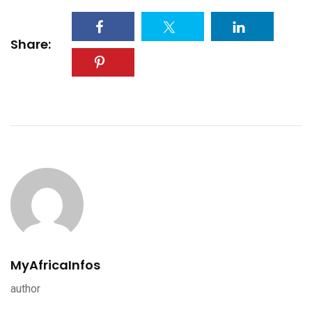
Share:
MyAfricaInfos
author