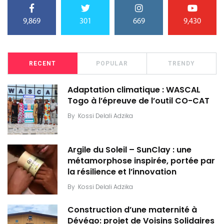
9,869
301
669
9,430
RECENT
POPULAR
TRENDY
Adaptation climatique : WASCAL
Togo à l’épreuve de l’outil CO-CAT
By
Kossi Delali Adzika
Argile du Soleil – SunClay : une
métamorphose inspirée, portée par
la résilience et l’innovation
By
Kossi Delali Adzika
Construction d’une maternité à
Dévégo: projet de Voisins Solidaires