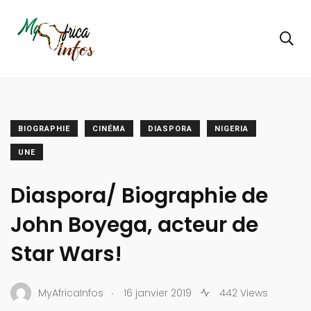
BIOGRAPHIE
CINÉMA
DIASPORA
NIGERIA
UNE
Diaspora/ Biographie de
John Boyega, acteur de
Star Wars!
.
MyAfricaInfos
16 janvier 2019
442 Views