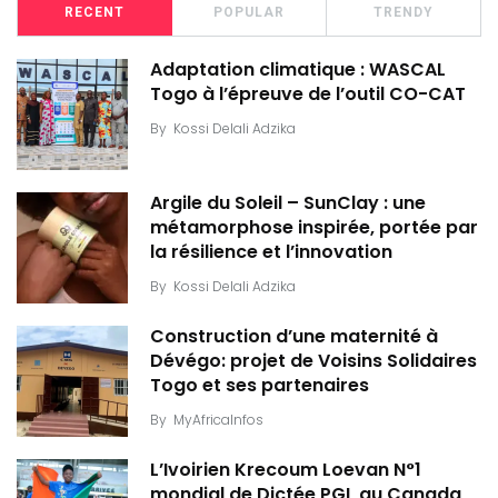
RECENT
POPULAR
TRENDY
Adaptation climatique : WASCAL
Togo à l’épreuve de l’outil CO-CAT
By
Kossi Delali Adzika
Argile du Soleil – SunClay : une
métamorphose inspirée, portée par
la résilience et l’innovation
By
Kossi Delali Adzika
Construction d’une maternité à
Dévégo: projet de Voisins Solidaires
Togo et ses partenaires
By
MyAfricaInfos
L’Ivoirien Krecoum Loevan N°1
mondial de Dictée PGL au Canada